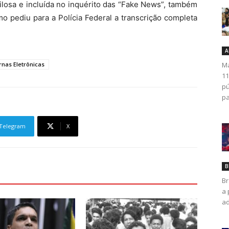
igilosa e incluída no inquérito das “Fake News”, também
 pediu para a Polícia Federal a transcrição completa
A
rnas Eletrônicas
Ma
11
pú
pa
Telegram
X
B
Br
a 
ad