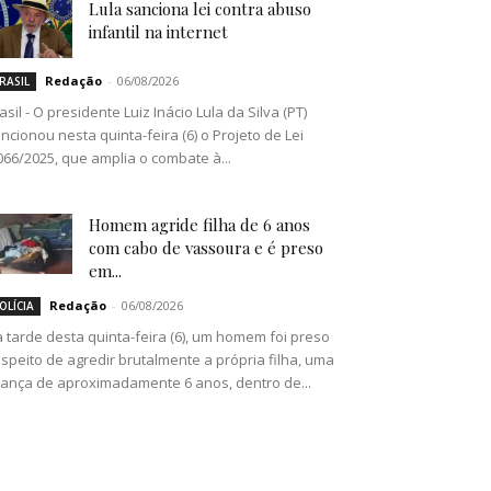
Lula sanciona lei contra abuso
infantil na internet
Redação
-
06/08/2026
RASIL
asil - O presidente Luiz Inácio Lula da Silva (PT)
ncionou nesta quinta-feira (6) o Projeto de Lei
066/2025, que amplia o combate à...
Homem agride filha de 6 anos
com cabo de vassoura e é preso
em...
Redação
-
06/08/2026
OLÍCIA
 tarde desta quinta-feira (6), um homem foi preso
speito de agredir brutalmente a própria filha, uma
iança de aproximadamente 6 anos, dentro de...