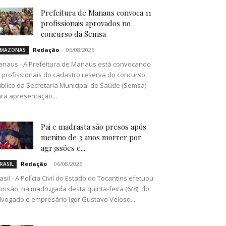
Prefeitura de Manaus convoca 11
profissionais aprovados no
concurso da Semsa
Redação
-
06/08/2026
MAZONAS
naus - A Prefeitura de Manaus está convocando
 profissionais do cadastro reserva do concurso
blico da Secretaria Municipal de Saúde (Semsa)
ra apresentação...
Pai e madrasta são presos após
menino de 3 anos morrer por
agr3ssões e...
Redação
-
06/08/2026
RASIL
asil - A Polícia Civil do Estado do Tocantins efetuou
prisão, na madrugada desta quinta-feira (6/8), do
vogado e empresário Igor Gustavo Veloso...