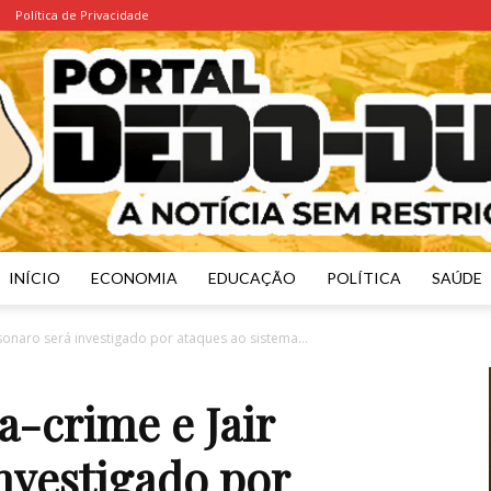
Política de Privacidade
INÍCIO
ECONOMIA
EDUCAÇÃO
POLÍTICA
SAÚDE
Portal
olsonaro será investigado por ataques ao sistema...
a-crime e Jair
nvestigado por
Dedo