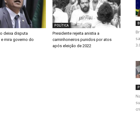
B
POLÍTICA
Br
o deixa disputa
Presidente rejeita anistia a
sa
l e mira governo do
caminhoneiros punidos por atos
3.
após eleição de 2022
P
Na
su
cr