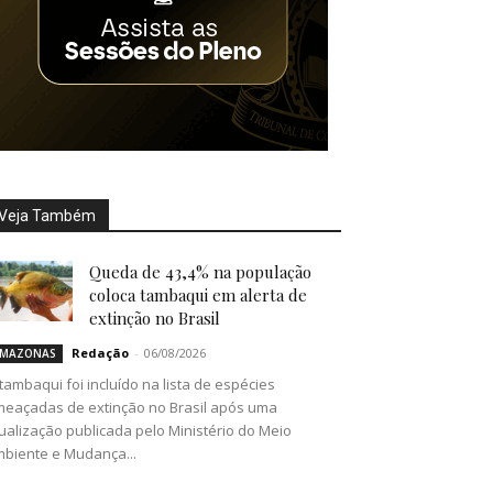
Veja Também
Queda de 43,4% na população
coloca tambaqui em alerta de
extinção no Brasil
Redação
-
06/08/2026
MAZONAS
tambaqui foi incluído na lista de espécies
eaçadas de extinção no Brasil após uma
ualização publicada pelo Ministério do Meio
biente e Mudança...