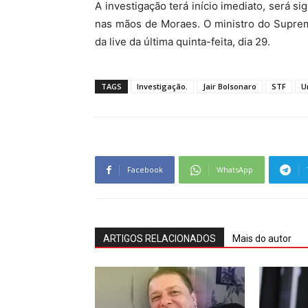
A investigação terá início imediato, será s
nas mãos de Moraes. O ministro do Supremo
da live da última quinta-feita, dia 29.
TAGS
Investigação.
Jair Bolsonaro
STF
U
Facebook
WhatsApp
ARTIGOS RELACIONADOS
Mais do autor