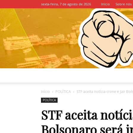
sexta-feira, 7 de agosto de 2026
Início
Sobre nós
Início
POLÍTICA
STF aceita notícia-crime e Jair B
POLÍTICA
STF aceita notíci
Bolsonaro será i