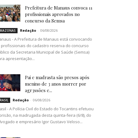
Prefeitura de Manaus convoca 11
profissionais aprovados no
concurso da Semsa
Redação
-
06/08/2026
MAZONAS
naus - A Prefeitura de Manaus está convocando
 profissionais do cadastro reserva do concurso
blico da Secretaria Municipal de Saúde (Semsa)
ra apresentação...
Pai e madrasta são presos após
menino de 3 anos morrer por
agr3ssões e...
Redação
-
06/08/2026
RASIL
asil - A Polícia Civil do Estado do Tocantins efetuou
prisão, na madrugada desta quinta-feira (6/8), do
vogado e empresário Igor Gustavo Veloso...