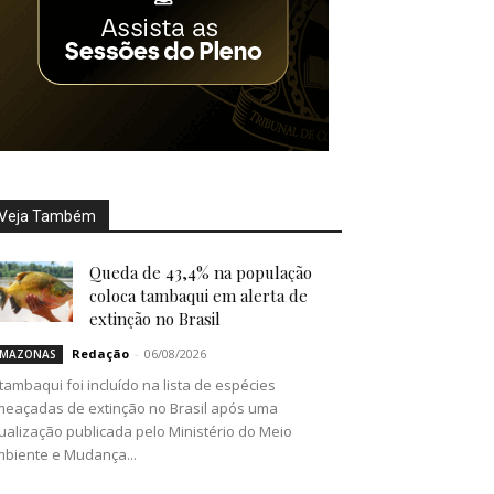
Veja Também
Queda de 43,4% na população
coloca tambaqui em alerta de
extinção no Brasil
Redação
-
06/08/2026
MAZONAS
tambaqui foi incluído na lista de espécies
eaçadas de extinção no Brasil após uma
ualização publicada pelo Ministério do Meio
biente e Mudança...