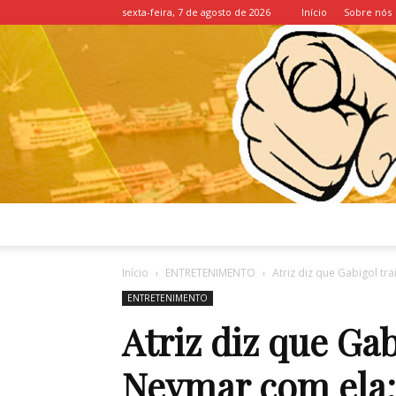
sexta-feira, 7 de agosto de 2026
Início
Sobre nós
Início
ENTRETENIMENTO
Atriz diz que Gabigol tr
ENTRETENIMENTO
Atriz diz que Gab
Neymar com ela; 