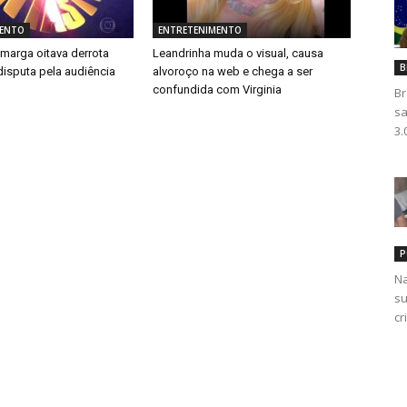
MENTO
ENTRETENIMENTO
amarga oitava derrota
Leandrinha muda o visual, causa
B
disputa pela audiência
alvoroço na web e chega a ser
confundida com Virginia
Br
sa
3.
P
Na
su
cr