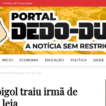
Política de Privacidade
INÍCIO
ECONOMIA
EDUCAÇÃO
POLÍTICA
SAÚDE
Portal
aiu irmã de Neymar com ela; leia
igol traiu irmã de
leia
Dedo