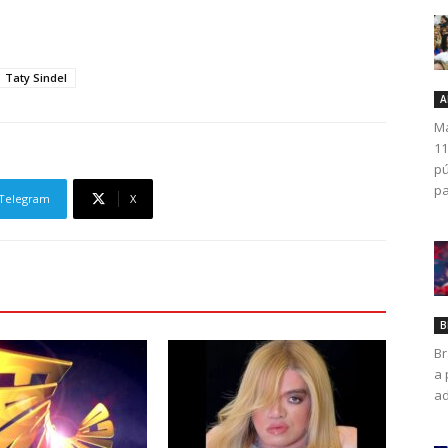
Taty Sindel
A
Ma
11
pú
pa
Telegram
X
B
Br
a 
ad