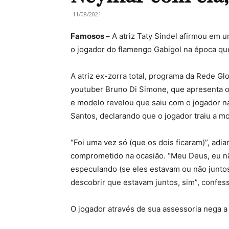
11/08/2021
Famosos –
A atriz Taty Sindel afirmou em u
o jogador do flamengo Gabigol na época qu
A atriz ex-zorra total, programa da Rede Gl
youtuber Bruno Di Simone, que apresenta o ‘
e modelo revelou que saiu com o jogador n
Santos, declarando que o jogador traiu a m
“Foi uma vez só (que os dois ficaram)”, adi
comprometido na ocasião. “Meu Deus, eu nã
especulando (se eles estavam ou não juntos
descobrir que estavam juntos, sim”, confes
O jogador através de sua assessoria nega a