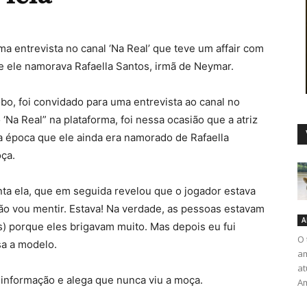
ma entrevista no canal ‘Na Real’ que teve um affair com
e ele namorava Rafaella Santos, irmã de Neymar.
Duro
obo, foi convidado para uma entrevista ao canal no
Na Real” na plataforma, foi nessa ocasião que a atriz
a época que ele ainda era namorado de Rafaella
oça.
anta ela, que em seguida revelou que o jogador estava
o vou mentir. Estava! Na verdade, as pessoas estavam
A
) porque eles brigavam muito. Mas depois eu fui
O 
sa a modelo.
am
at
 informação e alega que nunca viu a moça.
Am