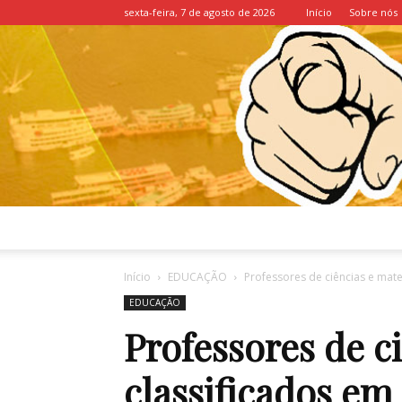
sexta-feira, 7 de agosto de 2026
Início
Sobre nós
Início
EDUCAÇÃO
Professores de ciências e mate
EDUCAÇÃO
Professores de c
classificados e