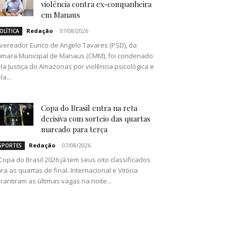
violência contra ex-companheira
em Manaus
Redação
-
07/08/2026
OLÍTICA
vereador Eurico de Angelo Tavares (PSD), da
mara Municipal de Manaus (CMM), foi condenado
la Justiça do Amazonas por violência psicológica e
la...
Copa do Brasil entra na reta
decisiva com sorteio das quartas
marcado para terça
Redação
-
07/08/2026
SPORTES
Copa do Brasil 2026 já tem seus oito classificados
ra as quartas de final. Internacional e Vitória
rantiram as últimas vagas na noite...