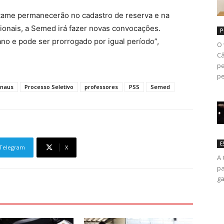
rtame permanecerão no cadastro de reserva e na
ionais, a Semed irá fazer novas convocações.
P
o e pode ser prorrogado por igual período”,
O 
Câ
pe
pe
anaus
Processo Seletivo
professores
PSS
Semed
E
Telegram
X
A 
pa
ga