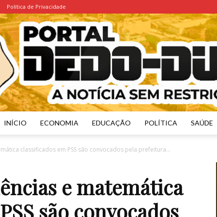
Política de Privacidade
INÍCIO
ECONOMIA
EDUCAÇÃO
POLÍTICA
SAÚDE
Portal
mática classificados em PSS são convocados pela prefeitura...
iências e matemática
m PSS são convocados
Dedo