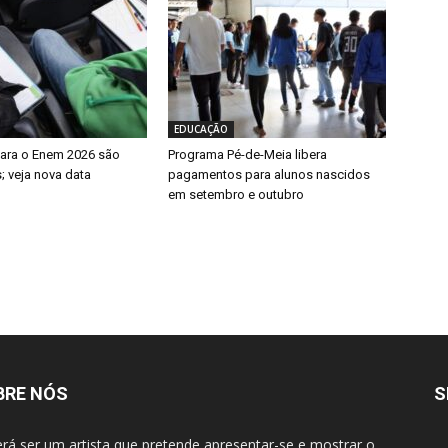
EDUCAÇÃO
para o Enem 2026 são
Programa Pé-de-Meia libera
; veja nova data
pagamentos para alunos nascidos
em setembro e outubro
BRE NÓS
S
rá ser um artista que pretende apresentar-se e mostrar o