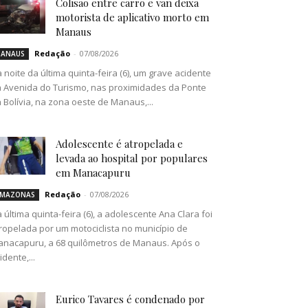
Colisão entre carro e van deixa
motorista de aplicativo morto em
Manaus
Redação
-
07/08/2026
ANAUS
 noite da última quinta-feira (6), um grave acidente
 Avenida do Turismo, nas proximidades da Ponte
 Bolívia, na zona oeste de Manaus,...
Adolescente é atropelada e
levada ao hospital por populares
em Manacapuru
Redação
-
07/08/2026
MAZONAS
 última quinta-feira (6), a adolescente Ana Clara foi
ropelada por um motociclista no município de
nacapuru, a 68 quilômetros de Manaus. Após o
idente,...
Eurico Tavares é condenado por