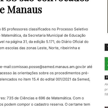
de Manaus
Duro
 85 professores classificados no Processo Seletivo
e Matemática, da Secretaria Municipal de Educação
l na página 31, da edição 5.171, do Diário Oficial do
m escolas das zonas Leste, Norte, ribeirinha e
e-mail:
comissao.posse@semed.manaus.am.gov.br
até
er acesso às orientações sobre os procedimentos pré-
P
lencados no item 15.4 do edital 001/2021 da Semed,
Al
pr
fi
sores: 735 de Ciências e 696 de Matemática. Com o
dos podem compor o cadastro reserva. O certame tem