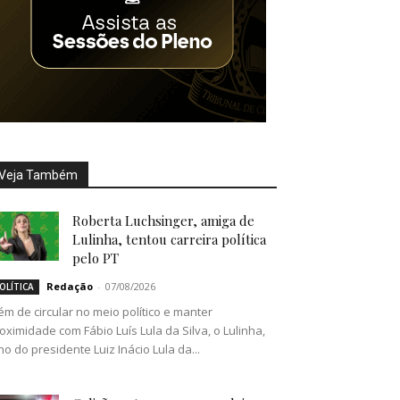
Veja Também
Roberta Luchsinger, amiga de
Lulinha, tentou carreira política
pelo PT
Redação
-
07/08/2026
OLÍTICA
ém de circular no meio político e manter
oximidade com Fábio Luís Lula da Silva, o Lulinha,
lho do presidente Luiz Inácio Lula da...