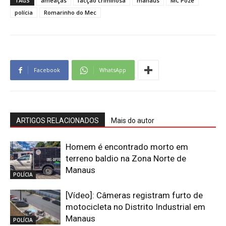
TAGS
ameaças
facção criminosa
manaus
MC Poze
polícia
Romarinho do Mec
Facebook
WhatsApp
ARTIGOS RELACIONADOS
Mais do autor
Homem é encontrado morto em
terreno baldio na Zona Norte de
Manaus
POLÍCIA
[Vídeo]: Câmeras registram furto de
motocicleta no Distrito Industrial em
Manaus
POLÍCIA