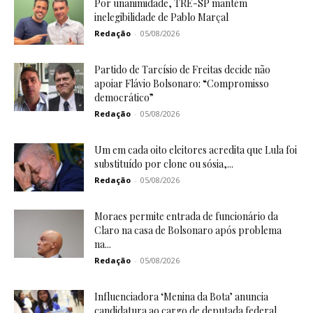
Por unanimidade, TRE-SP mantém
inelegibilidade de Pablo Marçal
Redação
-
05/08/2026
Partido de Tarcísio de Freitas decide não
apoiar Flávio Bolsonaro: “Compromisso
democrático”
Redação
-
05/08/2026
Um em cada oito eleitores acredita que Lula foi
substituído por clone ou sósia,...
Redação
-
05/08/2026
Moraes permite entrada de funcionário da
Claro na casa de Bolsonaro após problema
na...
Redação
-
05/08/2026
Influenciadora ‘Menina da Bota’ anuncia
candidatura ao cargo de deputada federal