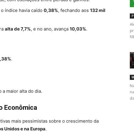
, o índice havia caído
0,38%
, fechando aos
132 mil
P
Al
tra
alta de 7,7%
, e no ano, avança
10,03%
.
pr
fi
1,38%
.
M
Na
 a maior alta do dia.
na
da
ão Econômica
tivas mais pessimistas sobre o crescimento da
s Unidos e na Europa
.