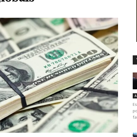
Duro
A
Es
po
fa