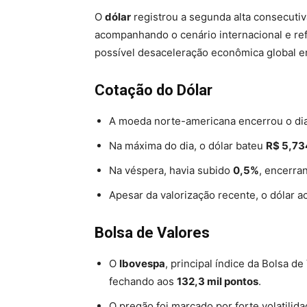
O
dólar
registrou a segunda alta consecutiv
acompanhando o cenário internacional e re
possível desaceleração econômica global 
Cotação do Dólar
A moeda norte-americana encerrou o di
Na máxima do dia, o dólar bateu
R$ 5,73
Na véspera, havia subido
0,5%
, encerr
Apesar da valorização recente, o dólar 
Bolsa de Valores
O
Ibovespa
, principal índice da Bolsa de
fechando aos
132,3 mil pontos
.
O pregão foi marcado por forte volatilid