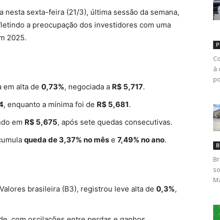
a nesta sexta-feira (21/3), última sessão da semana,
fletindo a preocupação dos investidores com uma
em 2025.
P
Co
à 
po
a em alta de
0,73%
, negociada a
R$ 5,717
.
4
, enquanto a mínima foi de
R$ 5,681
.
ando em
R$ 5,675
, após sete quedas consecutivas.
acumula
queda de 3,37% no mês
e
7,49% no ano
.
B
Br
so
Ma
 Valores brasileira (B3), registrou leve alta de
0,3%
,
ade, com oscilações entre perdas e ganhos.