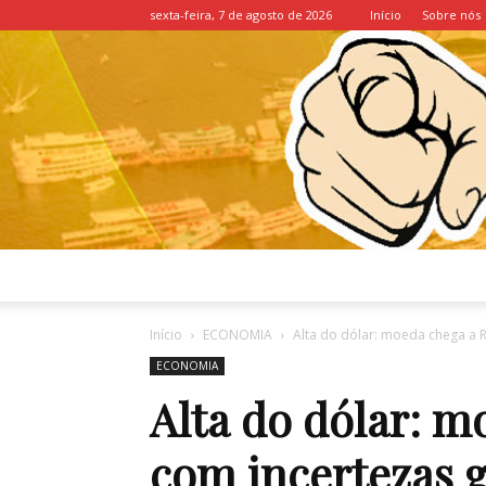
sexta-feira, 7 de agosto de 2026
Início
Sobre nós
Início
ECONOMIA
Alta do dólar: moeda chega a R
ECONOMIA
Alta do dólar: m
com incertezas g