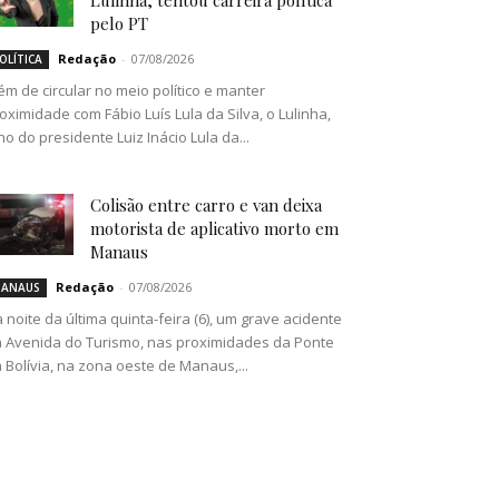
Lulinha, tentou carreira política
pelo PT
Redação
-
07/08/2026
OLÍTICA
ém de circular no meio político e manter
oximidade com Fábio Luís Lula da Silva, o Lulinha,
lho do presidente Luiz Inácio Lula da...
Colisão entre carro e van deixa
motorista de aplicativo morto em
Manaus
Redação
-
07/08/2026
ANAUS
 noite da última quinta-feira (6), um grave acidente
 Avenida do Turismo, nas proximidades da Ponte
 Bolívia, na zona oeste de Manaus,...