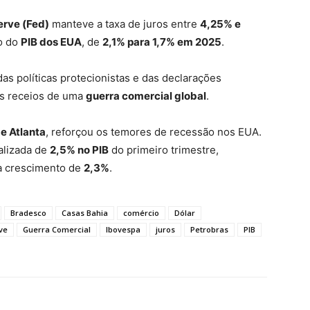
erve (Fed)
manteve a taxa de juros entre
4,25% e
ão do
PIB dos EUA
, de
2,1% para 1,7% em 2025
.
das políticas protecionistas e das declarações
s receios de uma
guerra comercial global
.
e Atlanta
, reforçou os temores de recessão nos EUA.
alizada de
2,5% no PIB
do primeiro trimestre,
va crescimento de
2,3%
.
Bradesco
Casas Bahia
comércio
Dólar
ve
Guerra Comercial
Ibovespa
juros
Petrobras
PIB