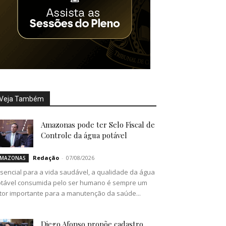
Veja Também
Amazonas pode ter Selo Fiscal de
Controle da água potável
Redação
-
07/08/2026
MAZONAS
sencial para a vida saudável, a qualidade da água
tável consumida pelo ser humano é sempre um
tor importante para a manutenção da saúde...
Diego Afonso propõe cadastro