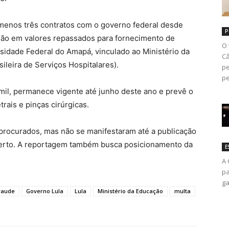
 menos três contratos com o governo federal desde
P
hão em valores repassados para fornecimento de
O 
rsidade Federal do Amapá, vinculado ao Ministério da
Câ
leira de Serviços Hospitalares).
pe
pe
mil, permanece vigente até junho deste ano e prevê o
rais e pinças cirúrgicas.
 procurados, mas não se manifestaram até a publicação
erto. A reportagem também busca posicionamento da
E
A 
pa
ga
raude
Governo Lula
Lula
Ministério da Educação
multa