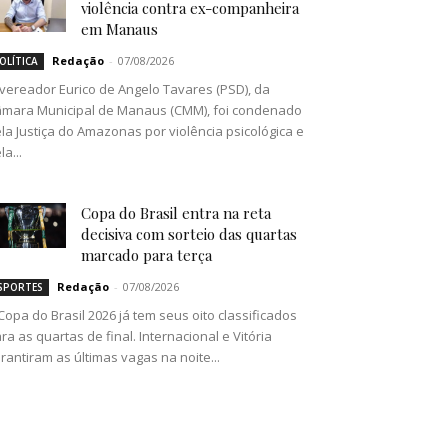
violência contra ex-companheira
em Manaus
Redação
-
07/08/2026
OLÍTICA
vereador Eurico de Angelo Tavares (PSD), da
mara Municipal de Manaus (CMM), foi condenado
la Justiça do Amazonas por violência psicológica e
la...
Copa do Brasil entra na reta
decisiva com sorteio das quartas
marcado para terça
Redação
-
07/08/2026
SPORTES
Copa do Brasil 2026 já tem seus oito classificados
ra as quartas de final. Internacional e Vitória
rantiram as últimas vagas na noite...