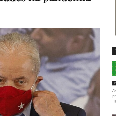
Duro
P
Al
pr
fi