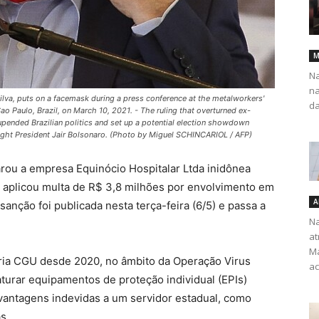
M
Na
na
Silva, puts on a facemask during a press conference at the metalworkers'
da
o Paulo, Brazil, on March 10, 2021. - The ruling that overturned ex-
 upended Brazilian politics and set up a potential election showdown
right President Jair Bolsonaro. (Photo by Miguel SCHINCARIOL / AFP)
rou a empresa Equinócio Hospitalar Ltda inidônea
e aplicou multa de R$ 3,8 milhões por envolvimento em
A
anção foi publicada nesta terça-feira (6/5) e passa a
Na
at
Ma
ópria CGU desde 2020, no âmbito da Operação Virus
ac
faturar equipamentos de proteção individual (EPIs)
antagens indevidas a um servidor estadual, como
s.