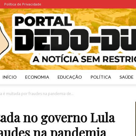
Política de Privacidade
INÍCIO
ECONOMIA
EDUCAÇÃO
POLÍTICA
SAÚDE
Portal
a é multada por fraudes na pandemia de...
ada no governo Lula
raudes na pandemia
Dedo