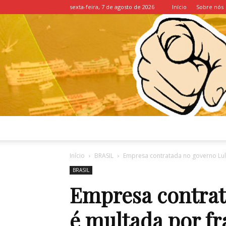
sexta-feira, 7 de agosto de 2026
Início
Sobre nós
Início
BRASIL
Empresa contratada no governo Lul
BRASIL
Empresa contrat
é multada por f