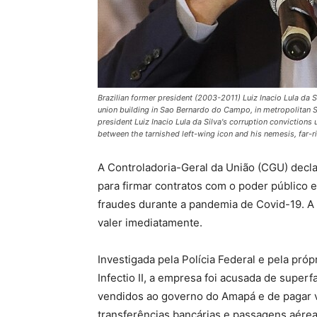
Brazilian former president (2003-2011) Luiz Inacio Lula da 
union building in Sao Bernardo do Campo, in metropolitan Sa
president Luiz Inacio Lula da Silva's corruption convictions
between the tarnished left-wing icon and his nemesis, far-
A Controladoria-Geral da União (CGU) decla
para firmar contratos com o poder público 
fraudes durante a pandemia de Covid-19. A s
valer imediatamente.
Investigada pela Polícia Federal e pela pr
Infectio II, a empresa foi acusada de super
vendidos ao governo do Amapá e de pagar v
transferências bancárias e passagens aérea