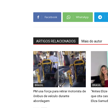
Facebook
WhatsApp
ARTIGOS RELACIONADOS
Mais do autor
BRASIL
BRASIL
PM usa força para retirar motorista de
“Antes Elize
ônibus de veículo durante
que cita ca
abordagem
Eliza Samud