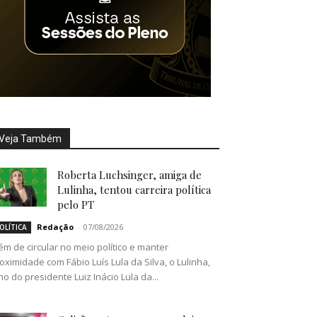
Veja Também
Roberta Luchsinger, amiga de
Lulinha, tentou carreira política
pelo PT
Redação
-
07/08/2026
OLÍTICA
ém de circular no meio político e manter
oximidade com Fábio Luís Lula da Silva, o Lulinha,
lho do presidente Luiz Inácio Lula da...