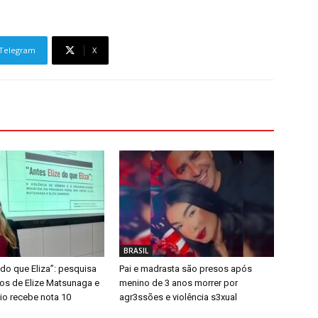
Telegram
X
BRASIL
 do que Eliza”: pesquisa
Pai e madrasta são presos após
sos de Elize Matsunaga e
menino de 3 anos morrer por
io recebe nota 10
agr3ssões e violência s3xual