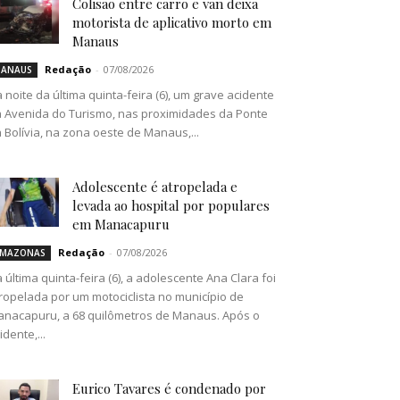
Colisão entre carro e van deixa
motorista de aplicativo morto em
Manaus
Redação
-
07/08/2026
ANAUS
 noite da última quinta-feira (6), um grave acidente
 Avenida do Turismo, nas proximidades da Ponte
 Bolívia, na zona oeste de Manaus,...
Adolescente é atropelada e
levada ao hospital por populares
em Manacapuru
Redação
-
07/08/2026
MAZONAS
 última quinta-feira (6), a adolescente Ana Clara foi
ropelada por um motociclista no município de
nacapuru, a 68 quilômetros de Manaus. Após o
idente,...
Eurico Tavares é condenado por