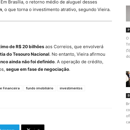
. Em Brasília, o retorno médio de aluguel desses
m
, o que torna o investimento atrativo, segundo Vieira.
P
O 
Tr
imo de R$ 20 bilhões
aos Correios, que envolverá
(5
tia do Tesouro Nacional
. No entanto, Vieira afirmou
do
nco ainda não foi definido
. A operação de crédito,
os,
segue em fase de negociação
.
se Financeira
fundo imobiliário
investimentos
B
Br
co
of
ca