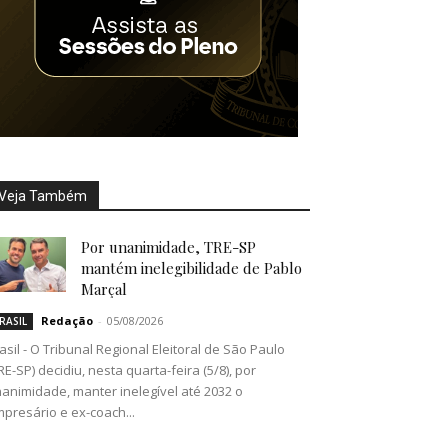
Veja Também
Por unanimidade, TRE-SP
mantém inelegibilidade de Pablo
Marçal
Redação
-
05/08/2026
RASIL
asil - O Tribunal Regional Eleitoral de São Paulo
RE-SP) decidiu, nesta quarta-feira (5/8), por
animidade, manter inelegível até 2032 o
presário e ex-coach...