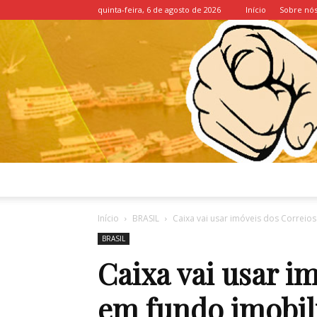
quinta-feira, 6 de agosto de 2026
Início
Sobre nó
Início
BRASIL
Caixa vai usar imóveis dos Correios
BRASIL
Caixa vai usar i
em fundo imobili