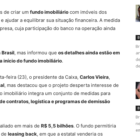
s de criar um
fundo imobiliário
com imóveis dos
 e ajudar a equilibrar sua situação financeira. A medida
resa, cuja participação do banco na operação ainda
B
Br
 Brasil
, mas informou que
os detalhes ainda estão em
an
de
a início do fundo imobiliário
.
de
a-feira (23), o presidente da Caixa,
Carlos Vieira
,
ial
, mas destacou que o projeto desperta interesse de
o imobiliário integra um conjunto de medidas para
 de contratos, logística e programas de demissão
B
Br
ne
valiado em mais de
R$ 5,5 bilhões
. O fundo permitiria
em
o de
leasing back
, em que a estatal venderia os