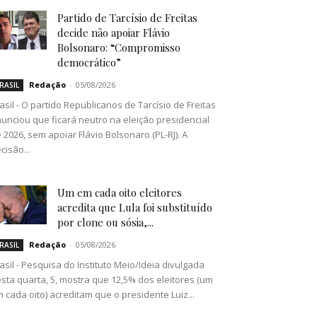
Partido de Tarcísio de Freitas
decide não apoiar Flávio
Bolsonaro: “Compromisso
democrático”
Redação
-
05/08/2026
RASIL
asil - O partido Republicanos de Tarcísio de Freitas
unciou que ficará neutro na eleição presidencial
 2026, sem apoiar Flávio Bolsonaro (PL-RJ). A
cisão...
Um em cada oito eleitores
acredita que Lula foi substituído
por clone ou sósia,...
Redação
-
05/08/2026
RASIL
asil - Pesquisa do Instituto Meio/Ideia divulgada
sta quarta, 5, mostra que 12,5% dos eleitores (um
 cada oito) acreditam que o presidente Luiz...