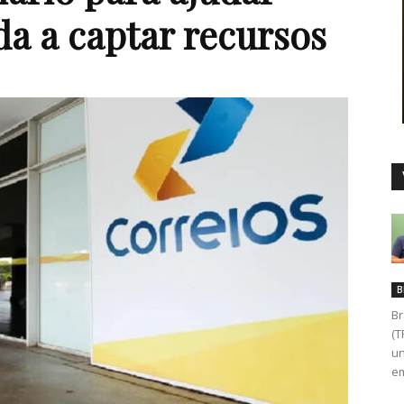
a a captar recursos
Duro
B
Br
(T
un
em