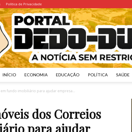
s
Política de Privacidade
INÍCIO
ECONOMIA
EDUCAÇÃO
POLÍTICA
SAÚDE
Portal
 em fundo imobiliário para ajudar empresa...
móveis dos Correios
ário para ajudar
Dedo