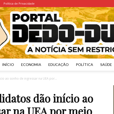
Política de Privacidade
INÍCIO
ECONOMIA
EDUCAÇÃO
POLÍTICA
SAÚDE
Portal
cio ao sonho de ingressar na UEA por...
idatos dão início ao
sar na UEA por meio
Dedo