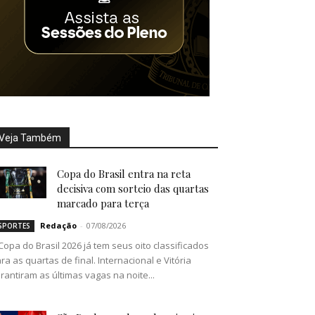
Veja Também
Copa do Brasil entra na reta
decisiva com sorteio das quartas
marcado para terça
Redação
-
07/08/2026
SPORTES
Copa do Brasil 2026 já tem seus oito classificados
ra as quartas de final. Internacional e Vitória
rantiram as últimas vagas na noite...