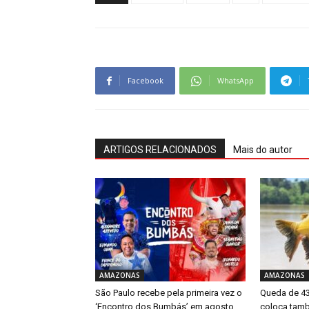
Facebook
WhatsApp
ARTIGOS RELACIONADOS
Mais do autor
AMAZONAS
AMAZONAS
São Paulo recebe pela primeira vez o
Queda de 4
‘Encontro dos Bumbás’ em agosto
coloca tamb