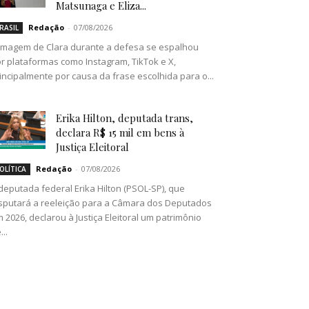
Matsunaga e Eliza...
Redação
-
07/08/2026
RASIL
imagem de Clara durante a defesa se espalhou
r plataformas como Instagram, TikTok e X,
incipalmente por causa da frase escolhida para o...
Erika Hilton, deputada trans,
declara R$ 15 mil em bens à
Justiça Eleitoral
Redação
-
07/08/2026
OLÍTICA
deputada federal Erika Hilton (PSOL-SP), que
sputará a reeleição para a Câmara dos Deputados
 2026, declarou à Justiça Eleitoral um patrimônio
...