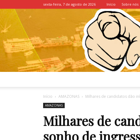
sexta-feira, 7 de agosto de 2026
Início
Sobre nós
Início
AMAZONAS
Milhares de candidatos dão iní
AMAZONAS
Milhares de cand
sonho de ingres