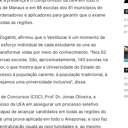
lete a presença e o compromisso da UEA em todo o
s de Manaus e em 88 escolas dos 61 municípios do
B
coordenadores e aplicadores para garantir que o exame
A 
todas as regiões.
po
pr
s Zogahib, afirmou que o Vestibular é um momento de
esforço individual de cada estudante se une ao
ransformar vidas por meio do conhecimento. “Nos 62
rsas escolas. São, aproximadamente, 140 escolas na
rior, o que mostra que a Universidade do Estado do
P
sso à população carente, à população tradicional, à
A 
sejamos uma universidade inclusiva”, disse.
di
em
de
de Concursos (CGC), Prof. Dr. Jonas Oliveira, a
misso da UEA em assegurar um processo seletivo
 capaz de alcançar candidatos em todas as regiões do
é uma prova aplicada em todo o Amazonas, e isso faz
entralização iguala as oportunidades e, ao mesmo