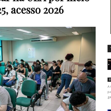
25, acesso 2026
Duro
E
A 
pa
ga