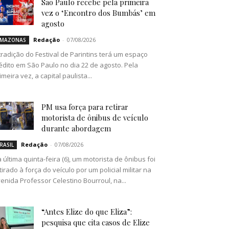
São Paulo recebe pela primeira
vez o ‘Encontro dos Bumbás’ em
agosto
Redação
-
07/08/2026
MAZONAS
tradição do Festival de Parintins terá um espaço
édito em São Paulo no dia 22 de agosto. Pela
imeira vez, a capital paulista...
PM usa força para retirar
motorista de ônibus de veículo
durante abordagem
Redação
-
07/08/2026
RASIL
 última quinta-feira (6), um motorista de ônibus foi
tirado à força do veículo por um policial militar na
enida Professor Celestino Bourroul, na...
“Antes Elize do que Eliza”:
pesquisa que cita casos de Elize