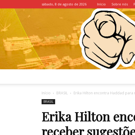
sábado, 8 de agosto de 2026
Início
Sobre nós
Início
BRASIL
Erika Hilton encontra Haddad para 
BRASIL
Erika Hilton en
receber sugestõe