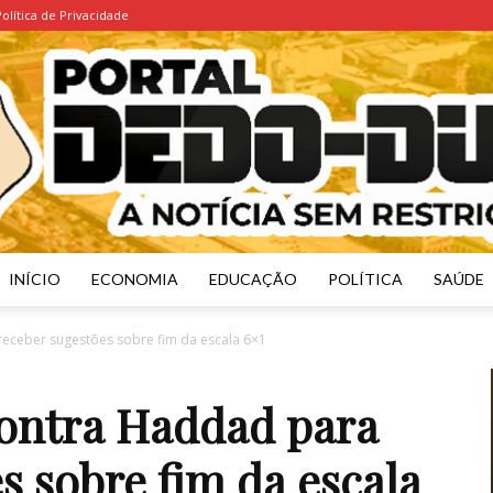
Política de Privacidade
INÍCIO
ECONOMIA
EDUCAÇÃO
POLÍTICA
SAÚDE
Portal
receber sugestões sobre fim da escala 6×1
contra Haddad para
s sobre fim da escala
Dedo