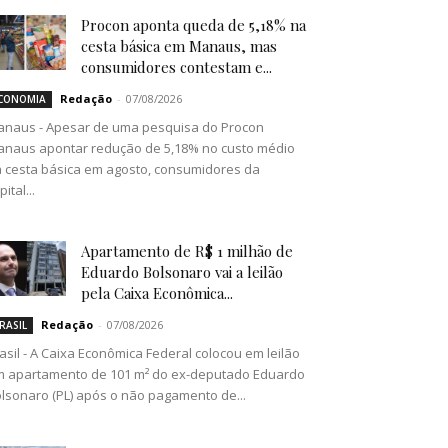
Procon aponta queda de 5,18% na
cesta básica em Manaus, mas
consumidores contestam e...
Redação
-
07/08/2026
CONOMIA
naus - Apesar de uma pesquisa do Procon
naus apontar redução de 5,18% no custo médio
 cesta básica em agosto, consumidores da
pital...
Apartamento de R$ 1 milhão de
Eduardo Bolsonaro vai a leilão
pela Caixa Econômica...
Redação
-
07/08/2026
RASIL
asil - A Caixa Econômica Federal colocou em leilão
 apartamento de 101 m² do ex-deputado Eduardo
lsonaro (PL) após o não pagamento de...