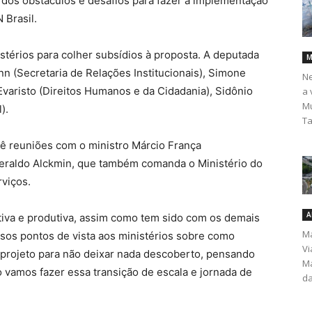
o, dos obstáculos e desafios para fazer a implementação
 Brasil.
stérios para colher subsídios à proposta. A deputada
M
nn (Secretaria de Relações Institucionais), Simone
Ne
varisto (Direitos Humanos e da Cidadania), Sidônio
a 
Mu
).
Ta
ê reuniões com o ministro Márcio França
eraldo Alckmin, que também comanda o Ministério do
viços.
A
tiva e produtiva, assim como tem sido com os demais
Ma
sos pontos de vista aos ministérios sobre como
Vi
 projeto para não deixar nada descoberto, pensando
Ma
amos fazer essa transição de escala e jornada de
da