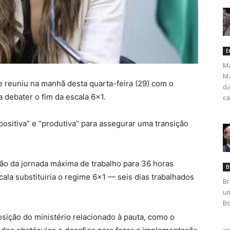
E
Ma
Ma
e reuniu na manhã desta quarta-feira (29) com o
da
 debater o fim da escala 6×1.
ca
positiva” e “produtiva” para assegurar uma transição
ão da jornada máxima de trabalho para 36 horas
B
ala substituiria o regime 6×1 — seis dias trabalhados
Br
um
Bo
sição do ministério relacionado à pauta, como o