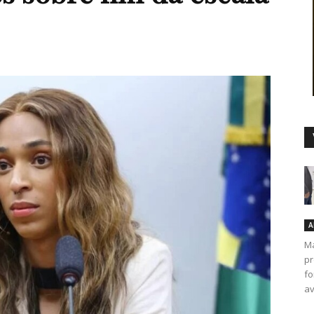
Duro
A
Ma
pr
fo
av