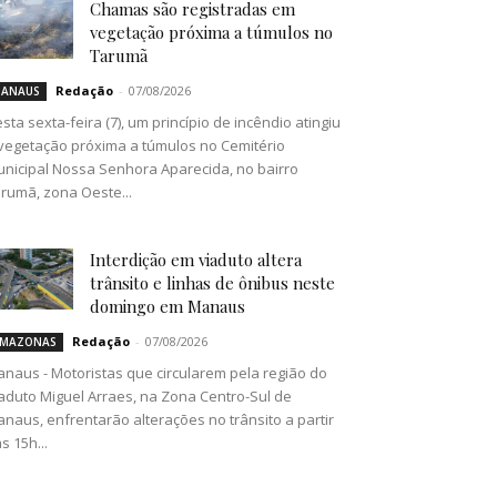
Chamas são registradas em
vegetação próxima a túmulos no
Tarumã
Redação
-
07/08/2026
ANAUS
sta sexta-feira (7), um princípio de incêndio atingiu
vegetação próxima a túmulos no Cemitério
nicipal Nossa Senhora Aparecida, no bairro
rumã, zona Oeste...
Interdição em viaduto altera
trânsito e linhas de ônibus neste
domingo em Manaus
Redação
-
07/08/2026
MAZONAS
naus - Motoristas que circularem pela região do
aduto Miguel Arraes, na Zona Centro-Sul de
naus, enfrentarão alterações no trânsito a partir
s 15h...