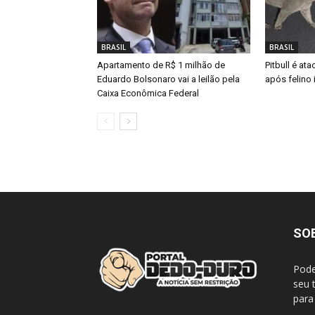
BRASIL
BRASIL
Apartamento de R$ 1 milhão de
Pitbull é at
Eduardo Bolsonaro vai a leilão pela
após felino 
Caixa Econômica Federal
SO
Pode
seu 
para