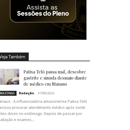
Veja Também
Patixa Teló passa mal, descobre
gastrite e simula desmaio diante
de médico em Manaus
Redação
-
07/08/2026
MAZONAS
naus - A influenciadora amazonense Patixa Teló
ecisou procurar atendimento médico após sentir
rtes dores no estômago. Depois de passar por
aliação e exames,...