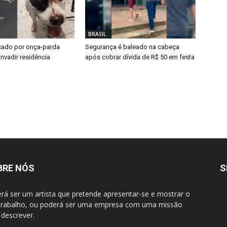
BRASIL
acado por onça-parda
Segurança é baleado na cabeça
invadir residência
após cobrar dívida de R$ 50 em festa
BRE NÓS
S
rá ser um artista que pretende apresentar-se e mostrar o
trabalho, ou poderá ser uma empresa com uma missão
 descrever.