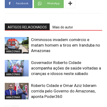
Facebook
WhatsApp
ARTIGOS RELACIONADOS
Mais do autor
Criminosos invadem comércio e
matam homem a tiros em Iranduba no
Amazonas
AMAZONAS
Governador Roberto Cidade
acompanha ações de saúde voltadas a
crianças e idosos neste sábado
AMAZONAS
Roberto Cidade e Omar Aziz lideram
corrida pelo Governo do Amazonas,
aponta Poder360
AMAZONAS