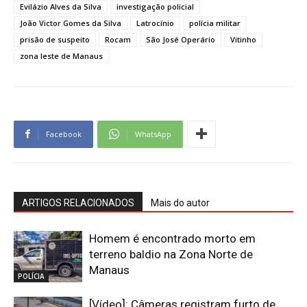
Evilázio Alves da Silva
investigação policial
João Victor Gomes da Silva
Latrocínio
polícia militar
prisão de suspeito
Rocam
São José Operário
Vitinho
zona leste de Manaus
Facebook
WhatsApp
ARTIGOS RELACIONADOS
Mais do autor
Homem é encontrado morto em
terreno baldio na Zona Norte de
Manaus
POLÍCIA
[Vídeo]: Câmeras registram furto de