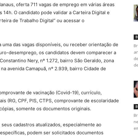
Manaus, oferta 711 vagas de emprego em várias áreas
s 14h. O candidato pode validar a Carteira Digital e
teira de Trabalho Digital” ou acessar o
B
 a uma das vagas disponíveis, ou receber orientação de
Br
an
seguro-desemprego, os candidatos devem comparecer a
de
onstantino Nery, nº 1.272, bairro São Geraldo, zona
de
 na avenida Camapuã, nº 2.939, bairro Cidade de
mprovante de vacinação (Covid-19), currículo,
ais (RG, CPF, PIS, CTPS, comprovante de escolaridade
B
 cópias, somente os documentos originais.
Br
ne
seus cadastros atualizados, especialmente ao
em
s específicas, podem ser solicitados documentos