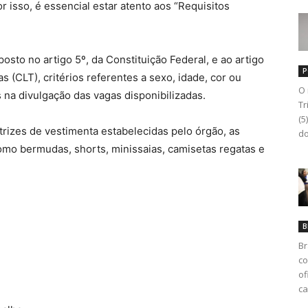
r isso, é essencial estar atento aos “Requisitos
sto no artigo 5º, da Constituição Federal, e ao artigo
P
 (CLT), critérios referentes a sexo, idade, cor ou
O 
 na divulgação das vagas disponibilizadas.
Tr
(5
trizes de vestimenta estabelecidas pelo órgão, as
do
omo bermudas, shorts, minissaias, camisetas regatas e
B
Br
co
of
ca