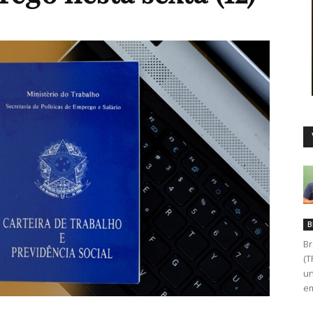
Duro
B
Br
(T
un
em