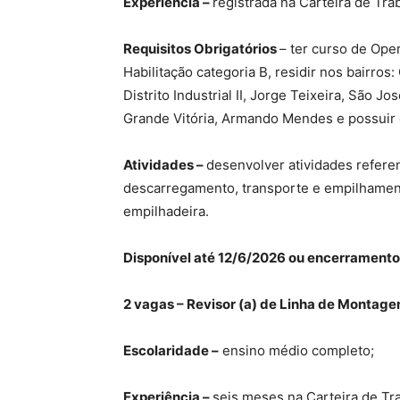
Experiência –
registrada na Carteira de Tra
Requisitos Obrigatórios
– ter curso de Ope
Habilitação categoria B, residir nos bairro
Distrito Industrial II, Jorge Teixeira, São 
Grande Vitória, Armando Mendes e possuir 
Atividades –
desenvolver atividades refer
descarregamento, transporte e empilhament
empilhadeira.
Disponível até 12/6/2026 ou encerramento
2 vagas – Revisor (a) de Linha de Montag
Escolaridade –
ensino médio completo;
Experiência –
seis meses na Carteira de Tr