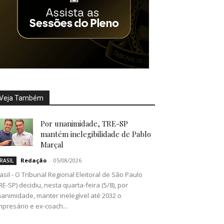
Veja Também
Por unanimidade, TRE-SP
mantém inelegibilidade de Pablo
Marçal
Redação
-
05/08/2026
RASIL
asil - O Tribunal Regional Eleitoral de São Paulo
RE-SP) decidiu, nesta quarta-feira (5/8), por
animidade, manter inelegível até 2032 o
presário e ex-coach...