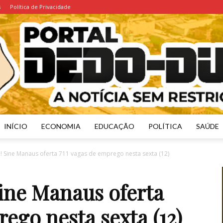
s
Política de Privacidade
INÍCIO
ECONOMIA
EDUCAÇÃO
POLÍTICA
SAÚDE
Portal
 Sine Manaus oferta 711 vagas de emprego nesta sexta (12)
ine Manaus oferta
rego nesta sexta (12)
Dedo