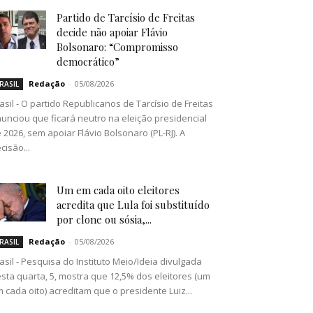
Partido de Tarcísio de Freitas
decide não apoiar Flávio
Bolsonaro: “Compromisso
democrático”
Redação
-
05/08/2026
RASIL
asil - O partido Republicanos de Tarcísio de Freitas
unciou que ficará neutro na eleição presidencial
 2026, sem apoiar Flávio Bolsonaro (PL-RJ). A
cisão...
Um em cada oito eleitores
acredita que Lula foi substituído
por clone ou sósia,...
Redação
-
05/08/2026
RASIL
asil - Pesquisa do Instituto Meio/Ideia divulgada
sta quarta, 5, mostra que 12,5% dos eleitores (um
 cada oito) acreditam que o presidente Luiz...