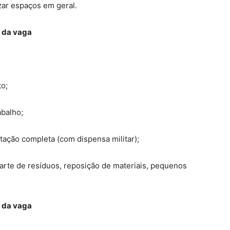
zar espaços em geral.
 da vaga
o;
abalho;
ação completa (com dispensa militar);
arte de resíduos, reposição de materiais, pequenos
 da vaga