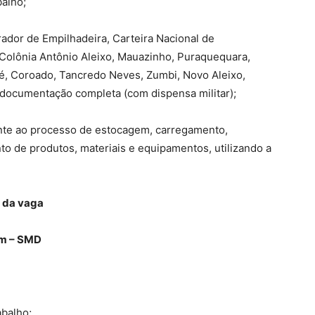
balho;
rador de Empilhadeira, Carteira Nacional de
s: Colônia Antônio Aleixo, Mauazinho, Puraquequara,
José, Coroado, Tancredo Neves, Zumbi, Novo Aleixo,
documentação completa (com dispensa militar);
ente ao processo de estocagem, carregamento,
o de produtos, materiais e equipamentos, utilizando a
 da vaga
em – SMD
abalho;