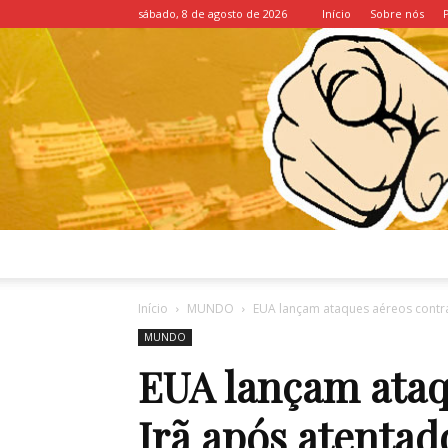
sábado, 8 de agosto de 2026
Início
Sobre nós
Início
MUNDO
EUA lançam ataques aéreos contra 
MUNDO
EUA lançam ataq
Irã após atentad