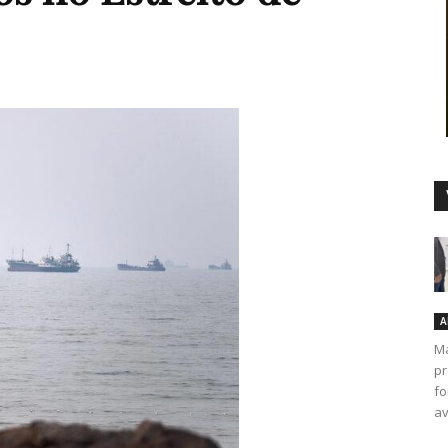
Duro
A
Ma
pr
fo
av