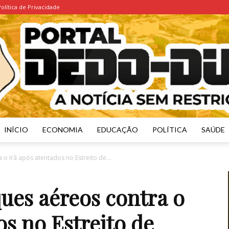
Política de Privacidade
INÍCIO
ECONOMIA
EDUCAÇÃO
POLÍTICA
SAÚDE
Portal
o Irã após atentados no Estreito de...
ues aéreos contra o
os no Estreito de
Dedo