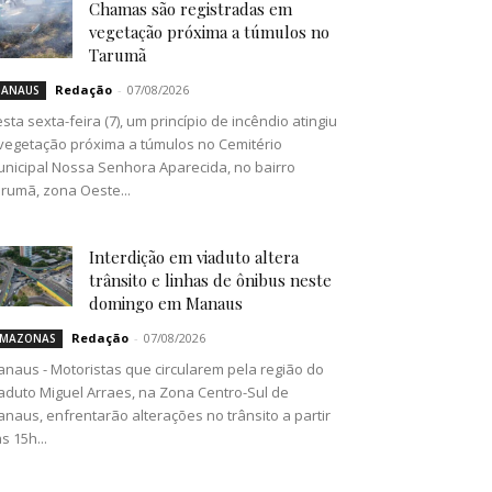
Chamas são registradas em
vegetação próxima a túmulos no
Tarumã
Redação
-
07/08/2026
ANAUS
sta sexta-feira (7), um princípio de incêndio atingiu
vegetação próxima a túmulos no Cemitério
nicipal Nossa Senhora Aparecida, no bairro
rumã, zona Oeste...
Interdição em viaduto altera
trânsito e linhas de ônibus neste
domingo em Manaus
Redação
-
07/08/2026
MAZONAS
naus - Motoristas que circularem pela região do
aduto Miguel Arraes, na Zona Centro-Sul de
naus, enfrentarão alterações no trânsito a partir
s 15h...