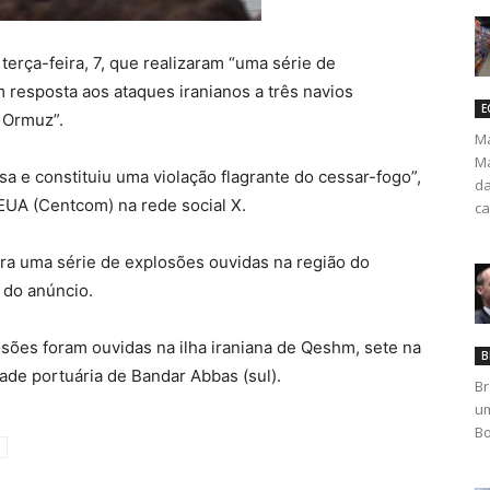
erça-feira, 7, que realizaram “uma série de
 resposta aos ataques iranianos a três navios
E
 Ormuz”.
Ma
Ma
osa e constituiu uma violação flagrante do cessar-fogo”,
da
UA (Centcom) na rede social X.
ca
eira uma série de explosões ouvidas na região do
 do anúncio.
osões foram ouvidas na ilha iraniana de Qeshm, sete na
B
dade portuária de Bandar Abbas (sul).
Br
um
Bo