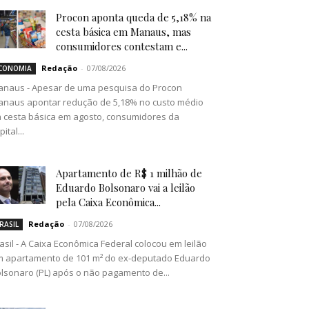
Procon aponta queda de 5,18% na
cesta básica em Manaus, mas
consumidores contestam e...
Redação
-
07/08/2026
CONOMIA
naus - Apesar de uma pesquisa do Procon
naus apontar redução de 5,18% no custo médio
 cesta básica em agosto, consumidores da
pital...
Apartamento de R$ 1 milhão de
Eduardo Bolsonaro vai a leilão
pela Caixa Econômica...
Redação
-
07/08/2026
RASIL
asil - A Caixa Econômica Federal colocou em leilão
 apartamento de 101 m² do ex-deputado Eduardo
lsonaro (PL) após o não pagamento de...