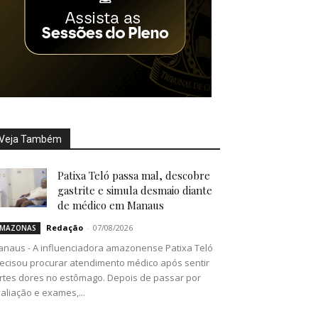
Veja Também
Patixa Teló passa mal, descobre
gastrite e simula desmaio diante
de médico em Manaus
Redação
-
07/08/2026
MAZONAS
naus - A influenciadora amazonense Patixa Teló
ecisou procurar atendimento médico após sentir
rtes dores no estômago. Depois de passar por
aliação e exames,...