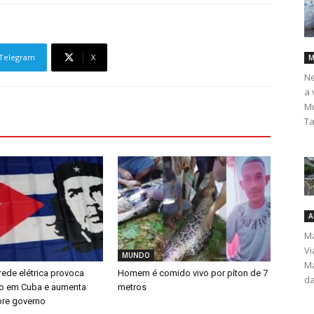
Telegram
X
M
Ne
a 
Mu
Ta
A
Ma
Vi
MUNDO
Ma
rede elétrica provoca
Homem é comido vivo por píton de 7
da
o em Cuba e aumenta
metros
bre governo