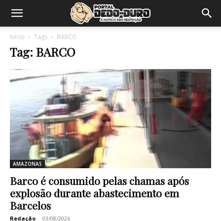
Início
Tags
BARCO
Tag: BARCO
AMAZONAS
Barco é consumido pelas chamas após
explosão durante abastecimento em
Barcelos
Redação
-
03/08/2026