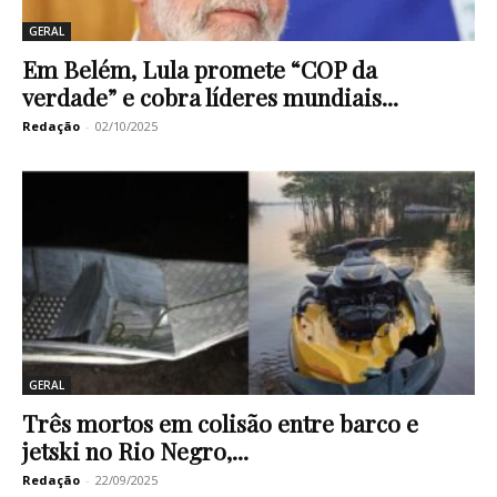
GERAL
Em Belém, Lula promete “COP da
verdade” e cobra líderes mundiais...
Redação
-
02/10/2025
GERAL
Três mortos em colisão entre barco e
jetski no Rio Negro,...
Redação
-
22/09/2025