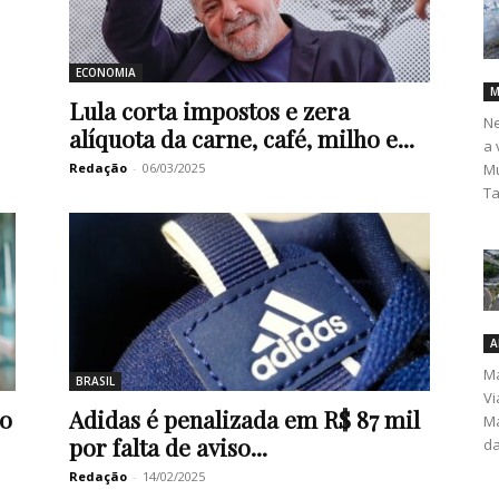
ECONOMIA
M
Lula corta impostos e zera
Ne
alíquota da carne, café, milho e...
a 
Redação
-
06/03/2025
Mu
Ta
A
Ma
BRASIL
Vi
no
Adidas é penalizada em R$ 87 mil
Ma
por falta de aviso...
da
Redação
-
14/02/2025