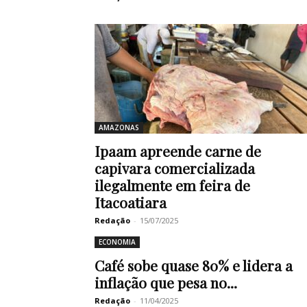
AMAZONAS
Ipaam apreende carne de
capivara comercializada
ilegalmente em feira de
Itacoatiara
Redação
-
15/07/2025
ECONOMIA
Café sobe quase 80% e lidera a
inflação que pesa no...
Redação
-
11/04/2025