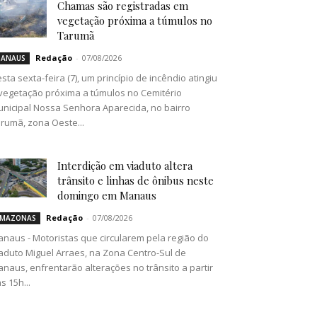
Chamas são registradas em
vegetação próxima a túmulos no
Tarumã
Redação
-
07/08/2026
ANAUS
sta sexta-feira (7), um princípio de incêndio atingiu
vegetação próxima a túmulos no Cemitério
nicipal Nossa Senhora Aparecida, no bairro
rumã, zona Oeste...
Interdição em viaduto altera
trânsito e linhas de ônibus neste
domingo em Manaus
Redação
-
07/08/2026
MAZONAS
naus - Motoristas que circularem pela região do
aduto Miguel Arraes, na Zona Centro-Sul de
naus, enfrentarão alterações no trânsito a partir
s 15h...