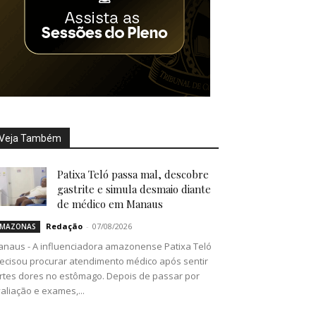
Veja Também
Patixa Teló passa mal, descobre
gastrite e simula desmaio diante
de médico em Manaus
Redação
-
07/08/2026
MAZONAS
naus - A influenciadora amazonense Patixa Teló
ecisou procurar atendimento médico após sentir
rtes dores no estômago. Depois de passar por
aliação e exames,...