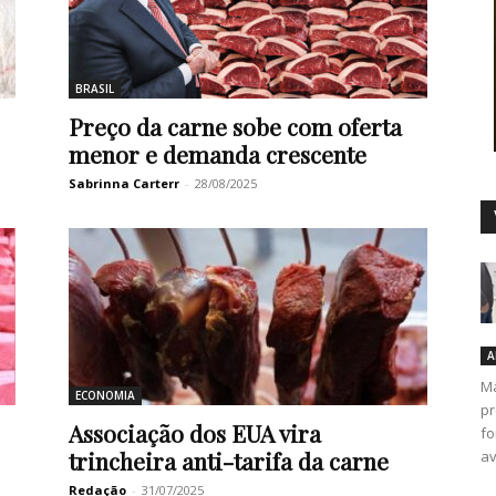
BRASIL
Duro
Preço da carne sobe com oferta
menor e demanda crescente
Sabrinna Carterr
-
28/08/2025
A
Ma
ECONOMIA
pr
Associação dos EUA vira
fo
trincheira anti-tarifa da carne
av
Redação
-
31/07/2025