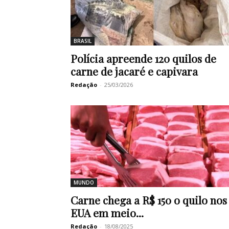
BRASIL
Polícia apreende 120 quilos de
carne de jacaré e capivara
Redação
-
25/03/2026
MUNDO
Carne chega a R$ 150 o quilo nos
EUA em meio...
Redação
-
18/08/2025