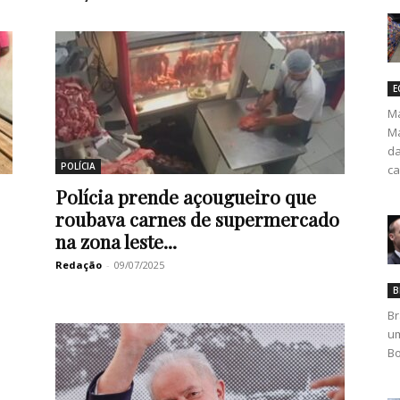
E
Ma
Ma
da
POLÍCIA
ca
Polícia prende açougueiro que
roubava carnes de supermercado
na zona leste...
Redação
-
09/07/2025
B
Br
um
Bo