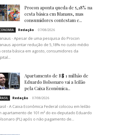
Procon aponta queda de 5,18% na
cesta básica em Manaus, mas
consumidores contestam e...
Redação
-
07/08/2026
CONOMIA
naus - Apesar de uma pesquisa do Procon
naus apontar redução de 5,18% no custo médio
 cesta básica em agosto, consumidores da
pital...
Apartamento de R$ 1 milhão de
Eduardo Bolsonaro vai a leilão
pela Caixa Econômica...
Redação
-
07/08/2026
RASIL
asil - A Caixa Econômica Federal colocou em leilão
 apartamento de 101 m² do ex-deputado Eduardo
lsonaro (PL) após o não pagamento de...