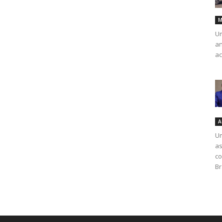
M
Um
an
ac
A
Um
as
co
Br