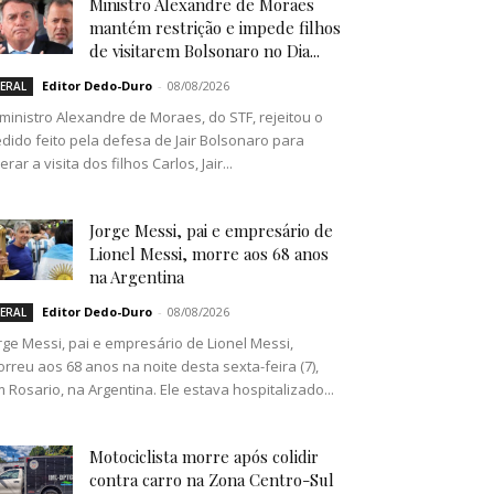
Ministro Alexandre de Moraes
mantém restrição e impede filhos
de visitarem Bolsonaro no Dia...
Editor Dedo-Duro
-
08/08/2026
ERAL
ministro Alexandre de Moraes, do STF, rejeitou o
dido feito pela defesa de Jair Bolsonaro para
berar a visita dos filhos Carlos, Jair...
Jorge Messi, pai e empresário de
Lionel Messi, morre aos 68 anos
na Argentina
Editor Dedo-Duro
-
08/08/2026
ERAL
rge Messi, pai e empresário de Lionel Messi,
rreu aos 68 anos na noite desta sexta-feira (7),
 Rosario, na Argentina. Ele estava hospitalizado...
Motociclista morre após colidir
contra carro na Zona Centro-Sul