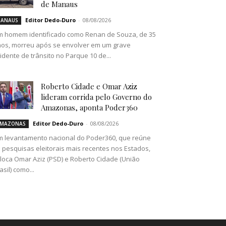
de Manaus
Editor Dedo-Duro
-
08/08/2026
ANAUS
 homem identificado como Renan de Souza, de 35
os, morreu após se envolver em um grave
idente de trânsito no Parque 10 de...
Roberto Cidade e Omar Aziz
lideram corrida pelo Governo do
Amazonas, aponta Poder360
Editor Dedo-Duro
-
08/08/2026
MAZONAS
 levantamento nacional do Poder360, que reúne
 pesquisas eleitorais mais recentes nos Estados,
loca Omar Aziz (PSD) e Roberto Cidade (União
asil) como...