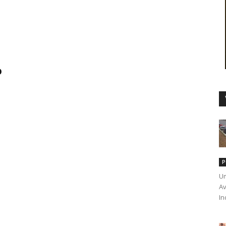
Duro
o
P
Um
Av
In