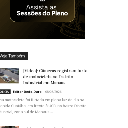
Veja Também
[Vídeo]: Câmeras registram furto
de motocicleta no Distrito
Industrial em Manaus
Editor Dedo-Duro
-
08/08/2026
OLÍCIA
a motocicleta foi furtada em plena luz do dia na
enida Cupiúba, em frente à UCB, no bairro Distrito
dustrial, zona sul de Manaus....