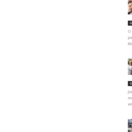
G
O 
pe
li
G
Jo
mo
em