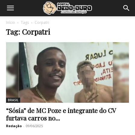
Início
Tags
Corpatri
Tag: Corpatri
BRASIL
“Sósia” de MC Poze e integrante do CV
furtava carros no...
Redação
-
09/06/2025