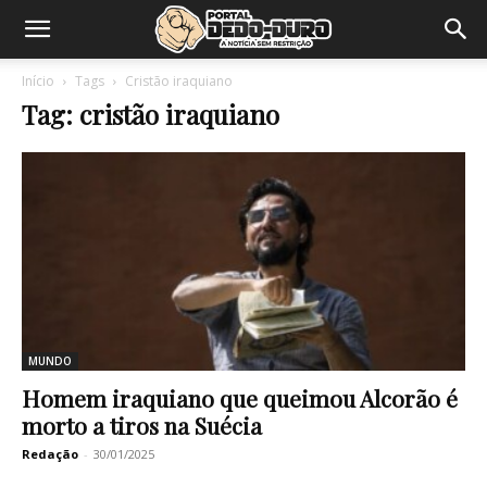
Início
Tags
Cristão iraquiano
Tag: cristão iraquiano
MUNDO
Homem iraquiano que queimou Alcorão é
morto a tiros na Suécia
Redação
-
30/01/2025