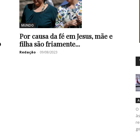
MUNDO
Duro
Por causa da fé em Jesus, mãe e
o
filha são friamente...
Redação
-
09/08/2023
A
O 
às
re
go