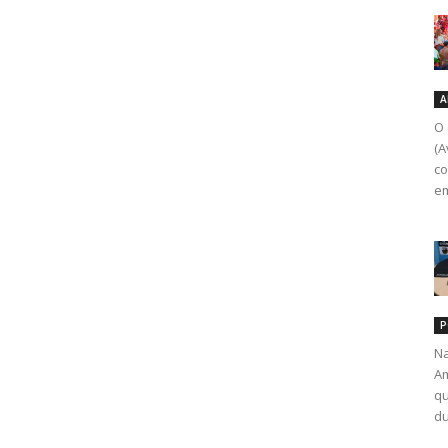
A
O 
(A
co
em
P
Na
Am
qu
du