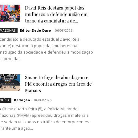
David Reis destaca papel das
mulheres e defende união em
torno da candidatura de...
Editor Dedo-Duro
-
06/08/2026
MAZONAS
candidato a deputado estadual David Reis
vante) destacou o papel das mulheres na
nstrução da sociedade e defendeu a mobilização
 torno da...
Suspeito foge de abordagem e
PM encontra drogas em área de
Manaus
Redação
-
06/08/2026
OLÍCIA
 última quarta-feira (5), a Polícia Militar do
azonas (PMAM) apreendeu drogas e materiais
e seriam utilizados no tráfico de entorpecentes
rante uma ação...