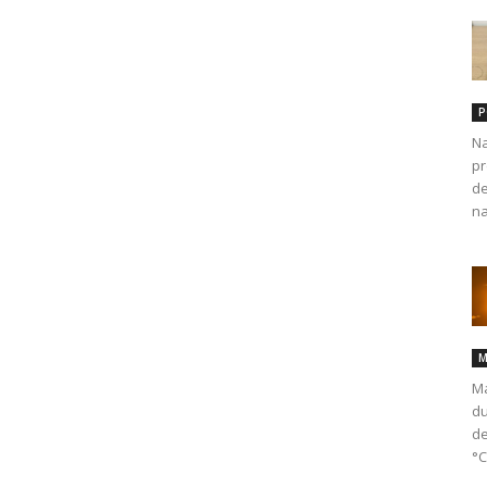
P
Na
pr
de
na
M
Ma
du
de
°C.