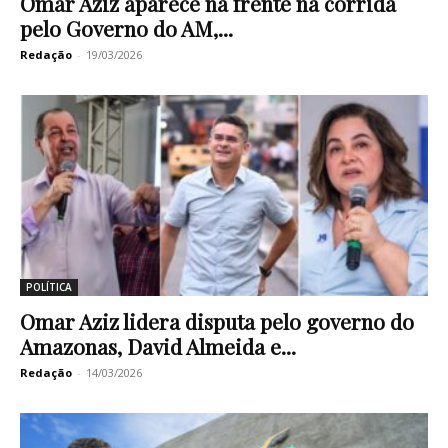
Omar Aziz aparece na frente na corrida
pelo Governo do AM,...
Redação
-
19/03/2026
POLÍTICA
Omar Aziz lidera disputa pelo governo do
Amazonas, David Almeida e...
Redação
-
14/03/2026