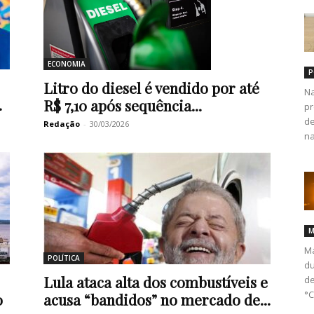
ECONOMIA
P
Litro do diesel é vendido por até
Na
.
R$ 7,10 após sequência...
pr
de
Redação
-
30/03/2026
na
M
Ma
POLÍTICA
du
Lula ataca alta dos combustíveis e
de
°C.
o
acusa “bandidos” no mercado de...