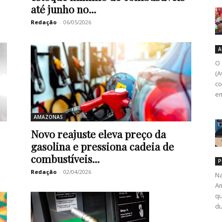
até junho no...
Redação
-
06/05/2026
A
O 
(A
co
em
AMAZONAS
Novo reajuste eleva preço da
gasolina e pressiona cadeia de
combustíveis...
P
Redação
-
02/04/2026
Na
Am
qu
du