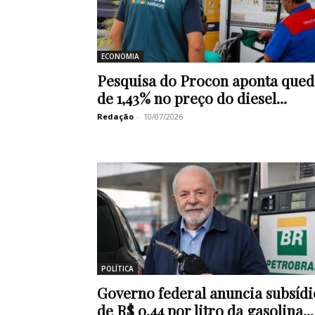
ECONOMIA
Pesquisa do Procon aponta qued
de 1,43% no preço do diesel...
Redação
-
10/07/2026
POLÍTICA
Governo federal anuncia subsídi
de R$ 0,44 por litro da gasolina...