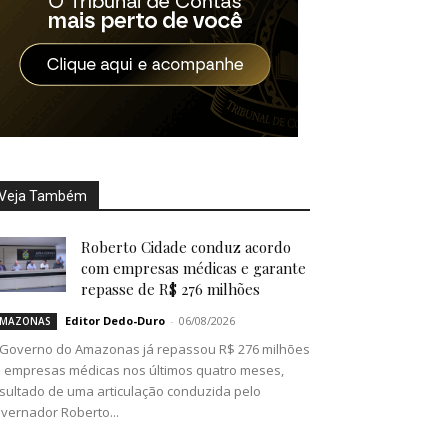
Veja Também
Roberto Cidade conduz acordo
com empresas médicas e garante
repasse de R$ 276 milhões
Editor Dedo-Duro
-
06/08/2026
MAZONAS
Governo do Amazonas já repassou R$ 276 milhões
 empresas médicas nos últimos quatro meses,
sultado de uma articulação conduzida pelo
vernador Roberto...