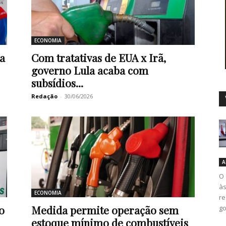
ECONOMIA
Duro
a
Com tratativas de EUA x Irã,
governo Lula acaba com
subsídios...
Redação
-
30/06/2026
A
O 
às
ECONOMIA
re
o
Medida permite operação sem
go
estoque mínimo de combustíveis