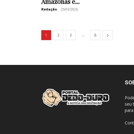
Amazonas e...
Redação
-
25/03/2026
...
1
2
3
8
SO
Pode
seu 
para
Cont