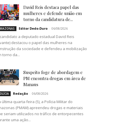
David Reis destaca papel das
mulheres e defende união em
torno da candidatura de...
Editor Dedo-Duro
-
06/08/2026
MAZONAS
candidato a deputado estadual David Reis
vante) destacou o papel das mulheres na
nstrução da sociedade e defendeu a mobilização
 torno da...
Suspeito foge de abordagem e
PM encontra drogas em área de
Manaus
Redação
-
06/08/2026
OLÍCIA
 última quarta-feira (5), a Polícia Militar do
azonas (PMAM) apreendeu drogas e materiais
e seriam utilizados no tráfico de entorpecentes
rante uma ação...