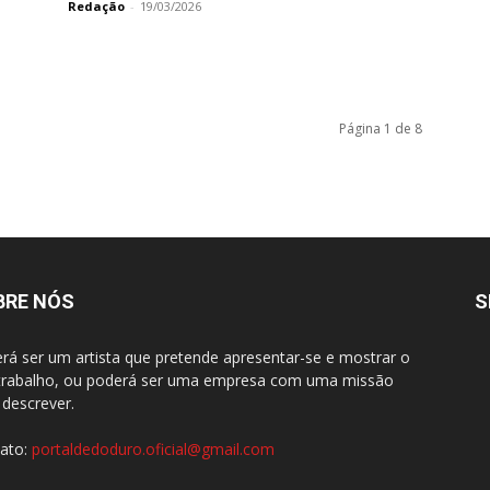
Redação
-
19/03/2026
Página 1 de 8
BRE NÓS
S
rá ser um artista que pretende apresentar-se e mostrar o
trabalho, ou poderá ser uma empresa com uma missão
 descrever.
ato:
portaldedoduro.oficial@gmail.com