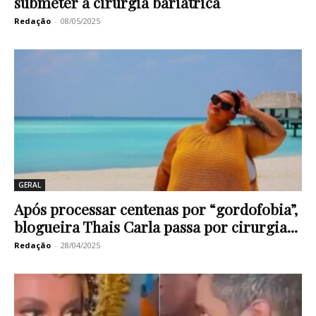
submeter a cirurgia bariátrica
Redação
-
08/05/2025
GERAL
Após processar centenas por “gordofobia”,
blogueira Thais Carla passa por cirurgia...
Redação
-
28/04/2025