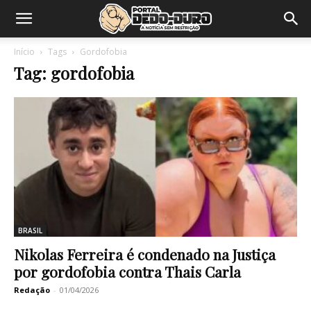
Início
Tags
Gordofobia
Tag: gordofobia
BRASIL
Nikolas Ferreira é condenado na Justiça
por gordofobia contra Thais Carla
Redação
-
01/04/2026