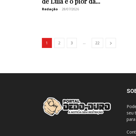
de Lula é o pior da...
Redação
-
28/07/2026
...
1
2
3
22
SO
Pode
seu 
para
Cont