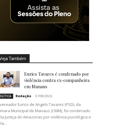
Veja Também
Eurico Tavares é condenado por
violência contra ex-companheira
em Manaus
Redação
-
07/08/2026
OLÍTICA
vereador Eurico de Angelo Tavares (PSD), da
mara Municipal de Manaus (CMM), foi condenado
la Justiça do Amazonas por violência psicológica e
la...