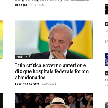
Redação
-
31/07/2026
E
A 
pa
ga
POLÍTICA
r
Lula critica governo anterior e
diz que hospitais federais foram
A
abandonados
A 
Sabrinna Carterr
-
30/07/2026
in
pr