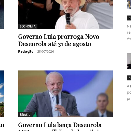
B
Na
ECONOMIA
re
Governo Lula prorroga Novo
Av
Desenrola até 31 de agosto
Redação
-
28/07/2026
B
A 
po
pr
BRASIL
to
Governo Lula lança Desenrola