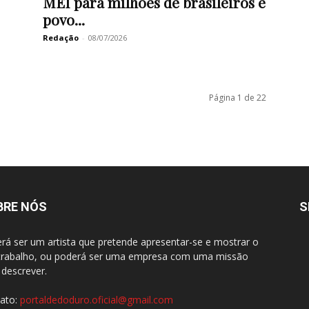
MEI para milhões de brasileiros e
povo...
Redação
-
08/07/2026
Página 1 de 22
BRE NÓS
S
rá ser um artista que pretende apresentar-se e mostrar o
trabalho, ou poderá ser uma empresa com uma missão
 descrever.
ato:
portaldedoduro.oficial@gmail.com