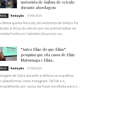
motorista de ônibus de veículo
durante abordagem
Redação
-
07/08/2026
RASIL
 última quinta-feira (6), um motorista de ônibus foi
tirado à força do veículo por um policial militar na
enida Professor Celestino Bourroul, na...
“Antes Elize do que Eliza”:
pesquisa que cita casos de Elize
Matsunaga e Eliza...
Redação
-
07/08/2026
RASIL
imagem de Clara durante a defesa se espalhou
r plataformas como Instagram, TikTok e X,
incipalmente por causa da frase escolhida para o...