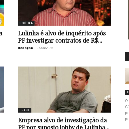
POLÍTICA
Duro
a
Lulinha é alvo de inquérito após
PF investigar contratos de R$...
Redação
-
03/08/2026
P
O 
Câ
BRASIL
pe
Empresa alvo de investigação da
pe
PF por suposto lobby de Lulinha...