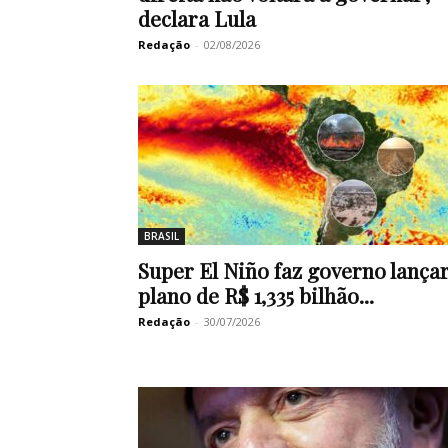
declara Lula
Redação
-
02/08/2026
BRASIL
Super El Niño faz governo lança
plano de R$ 1,335 bilhão...
Redação
-
30/07/2026