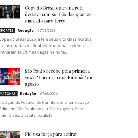
Copa do Brasil entra na reta
decisiva com sorteio das quartas
marcado para terça
Redação
-
07/08/2026
SPORTES
Copa do Brasil 2026 já tem seus oito classificados
ra as quartas de final. Internacional e Vitória
rantiram as últimas vagas na noite...
São Paulo recebe pela primeira
vez o ‘Encontro dos Bumbás’ em
agosto
Redação
-
07/08/2026
MAZONAS
tradição do Festival de Parintins terá um espaço
édito em São Paulo no dia 22 de agosto. Pela
imeira vez, a capital paulista...
PM usa força para retirar