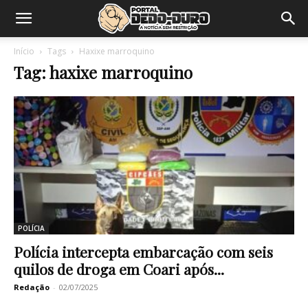
Início
Tags
Haxixe marroquino
Tag: haxixe marroquino
POLÍCIA
Polícia intercepta embarcação com seis
quilos de droga em Coari após...
Redação
-
02/07/2025