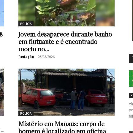
POLÍCIA
Duro
8
Jovem desaparece durante banho
em flutuante e é encontrado
morto no...
Redação
-
03/08/2026
P
Al
pr
POLÍCIA
fi
Mistério em Manaus: corpo de
R-
homem é localizado em oficina