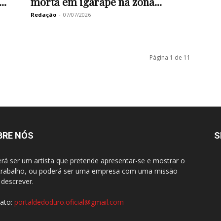
..
morta em igarapé na zona...
Redação
-
07/07/2026
Página 1 de 11
BRE NÓS
S
rá ser um artista que pretende apresentar-se e mostrar o
trabalho, ou poderá ser uma empresa com uma missão
 descrever.
ato:
portaldedoduro.oficial@gmail.com