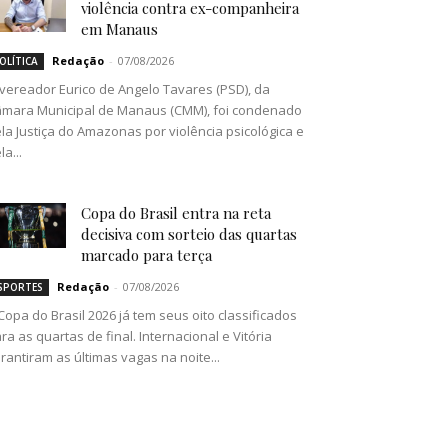
violência contra ex-companheira
em Manaus
Redação
-
07/08/2026
OLÍTICA
vereador Eurico de Angelo Tavares (PSD), da
mara Municipal de Manaus (CMM), foi condenado
la Justiça do Amazonas por violência psicológica e
la...
Copa do Brasil entra na reta
decisiva com sorteio das quartas
marcado para terça
Redação
-
07/08/2026
SPORTES
Copa do Brasil 2026 já tem seus oito classificados
ra as quartas de final. Internacional e Vitória
rantiram as últimas vagas na noite...