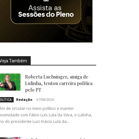
Veja Também
Roberta Luchsinger, amiga de
Lulinha, tentou carreira política
pelo PT
Redação
-
07/08/2026
OLÍTICA
ém de circular no meio político e manter
oximidade com Fábio Luís Lula da Silva, o Lulinha,
lho do presidente Luiz Inácio Lula da...