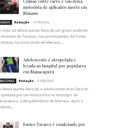
Colisão entre carro e van deixa
motorista de aplicativo morto em
Manaus
Redação
-
07/08/2026
ANAUS
 noite da última quinta-feira (6), um grave acidente
 Avenida do Turismo, nas proximidades da Ponte
 Bolívia, na zona oeste de Manaus,...
Adolescente é atropelada e
levada ao hospital por populares
em Manacapuru
Redação
-
07/08/2026
MAZONAS
 última quinta-feira (6), a adolescente Ana Clara foi
ropelada por um motociclista no município de
nacapuru, a 68 quilômetros de Manaus. Após o
idente,...
Eurico Tavares é condenado por