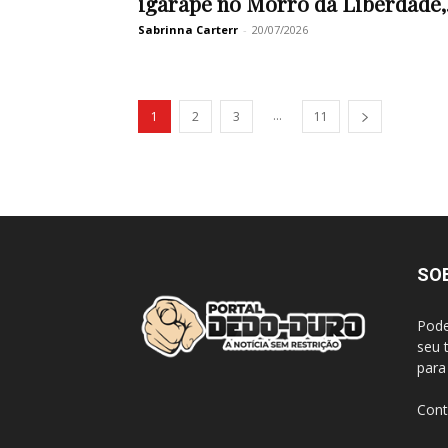
igarapé no Morro da Liberdade,.
Sabrinna Carterr
-
20/07/2026
...
1
2
3
11
SO
Pode
seu 
para
Cont