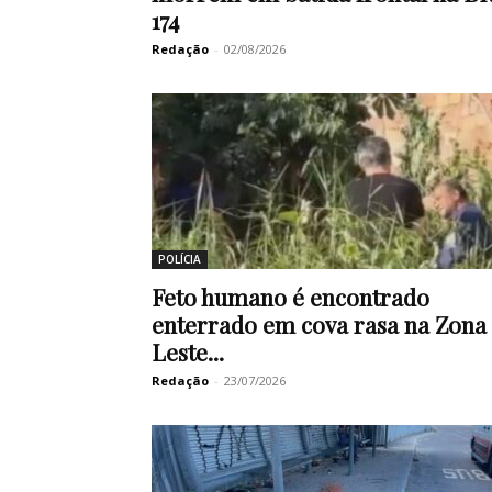
174
Redação
-
02/08/2026
POLÍCIA
Feto humano é encontrado
enterrado em cova rasa na Zona
Leste...
Redação
-
23/07/2026