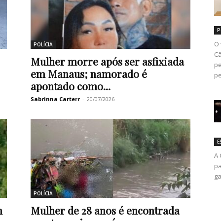
P
O 
POLÍCIA
Câ
Mulher morre após ser asfixiada
pe
em Manaus; namorado é
pe
apontado como...
Sabrinna Carterr
-
20/07/2026
E
A 
pa
ga
POLÍCIA
m
Mulher de 28 anos é encontrada