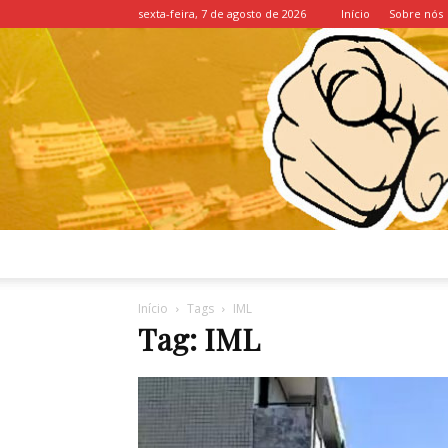
sexta-feira, 7 de agosto de 2026
Início
Sobre nós
Início
Tags
IML
Tag: IML