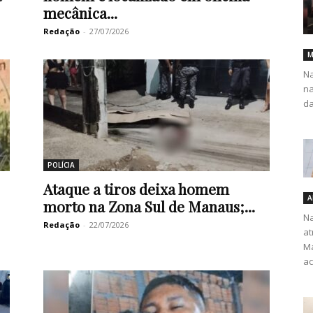
mecânica...
Redação
-
27/07/2026
M
Na
na
da
POLÍCIA
Ataque a tiros deixa homem
A
morto na Zona Sul de Manaus;...
Na
Redação
-
22/07/2026
at
Ma
ac