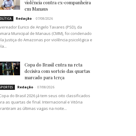
violência contra ex-companheira
em Manaus
Redação
-
07/08/2026
OLÍTICA
vereador Eurico de Angelo Tavares (PSD), da
mara Municipal de Manaus (CMM), foi condenado
la Justiça do Amazonas por violência psicológica e
la...
Copa do Brasil entra na reta
decisiva com sorteio das quartas
marcado para terça
Redação
-
07/08/2026
SPORTES
Copa do Brasil 2026 já tem seus oito classificados
ra as quartas de final. Internacional e Vitória
rantiram as últimas vagas na noite...