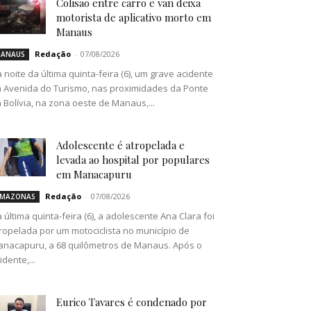
Colisão entre carro e van deixa
motorista de aplicativo morto em
Manaus
Redação
-
07/08/2026
ANAUS
 noite da última quinta-feira (6), um grave acidente
 Avenida do Turismo, nas proximidades da Ponte
 Bolívia, na zona oeste de Manaus,...
Adolescente é atropelada e
levada ao hospital por populares
em Manacapuru
Redação
-
07/08/2026
MAZONAS
 última quinta-feira (6), a adolescente Ana Clara foi
ropelada por um motociclista no município de
nacapuru, a 68 quilômetros de Manaus. Após o
idente,...
Eurico Tavares é condenado por