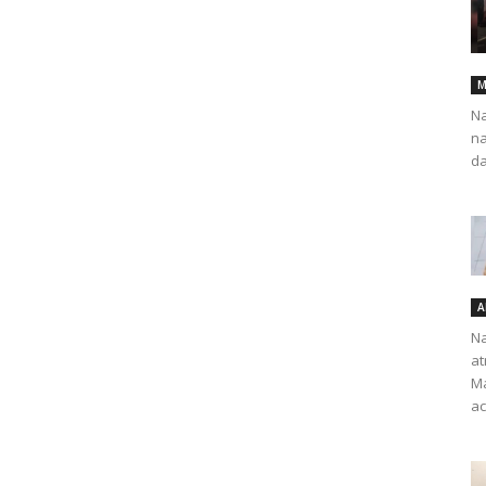
M
Na
na
da
A
Na
at
Ma
ac