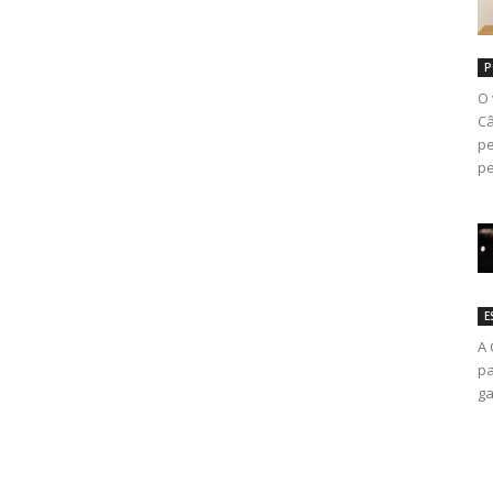
P
O 
Câ
pe
pe
E
A 
pa
ga