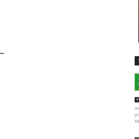
Duro
..
P
Al
pr
fi