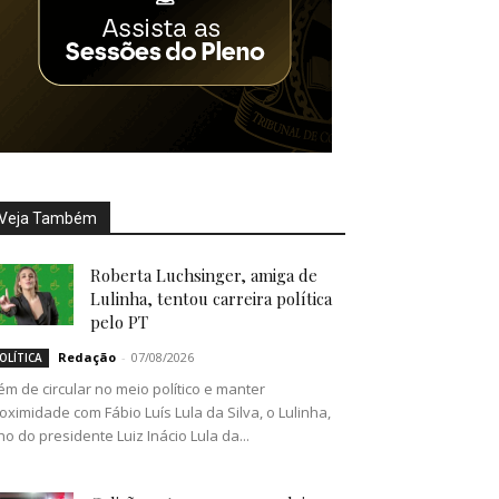
Veja Também
Roberta Luchsinger, amiga de
Lulinha, tentou carreira política
pelo PT
Redação
-
07/08/2026
OLÍTICA
ém de circular no meio político e manter
oximidade com Fábio Luís Lula da Silva, o Lulinha,
lho do presidente Luiz Inácio Lula da...