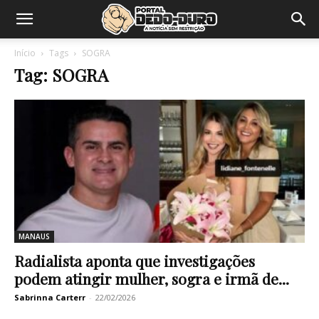
Início
Tags
SOGRA
Tag: SOGRA
MANAUS
Radialista aponta que investigações
podem atingir mulher, sogra e irmã de...
Sabrinna Carterr
-
22/02/2026