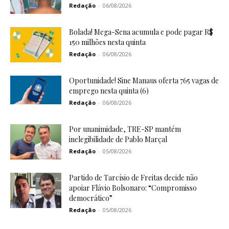
Redação
-
06/08/2026
Bolada! Mega-Sena acumula e pode pagar R$
150 milhões nesta quinta
Redação
-
06/08/2026
Oportunidade! Sine Manaus oferta 765 vagas de
emprego nesta quinta (6)
Redação
-
06/08/2026
Por unanimidade, TRE-SP mantém
inelegibilidade de Pablo Marçal
Redação
-
05/08/2026
Partido de Tarcísio de Freitas decide não
apoiar Flávio Bolsonaro: “Compromisso
democrático”
Redação
-
05/08/2026