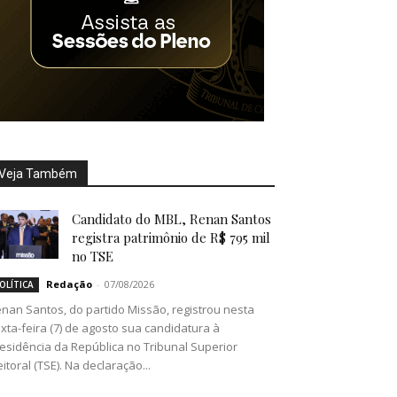
Veja Também
Candidato do MBL, Renan Santos
registra patrimônio de R$ 795 mil
no TSE
Redação
-
07/08/2026
OLÍTICA
nan Santos, do partido Missão, registrou nesta
xta-feira (7) de agosto sua candidatura à
esidência da República no Tribunal Superior
eitoral (TSE). Na declaração...