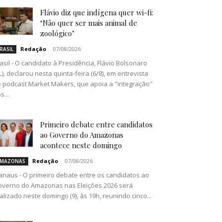
Flávio diz que indígena quer wi-fi:
‘Não quer ser mais animal de
zoológico’
Redação
-
07/08/2026
RASIL
asil - O candidato à Presidência, Flávio Bolsonaro
L), declarou nesta quinta-feira (6/8), em entrevista
 podcast Market Makers, que apoia a "integração"
s...
Primeiro debate entre candidatos
ao Governo do Amazonas
acontece neste domingo
Redação
-
07/08/2026
MAZONAS
naus - O primeiro debate entre os candidatos ao
verno do Amazonas nas Eleições 2026 será
alizado neste domingo (9), às 19h, reunindo cinco...