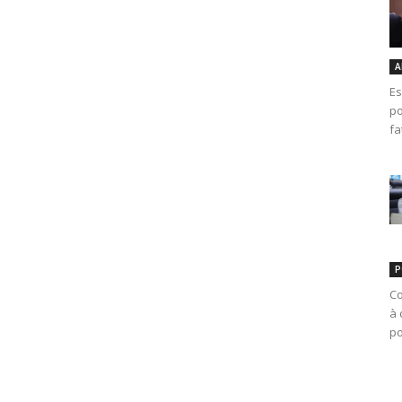
A
Es
po
fa
P
Co
à 
po