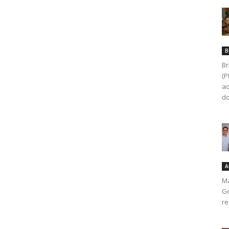
B
Br
(P
ao
do
A
Ma
Go
re