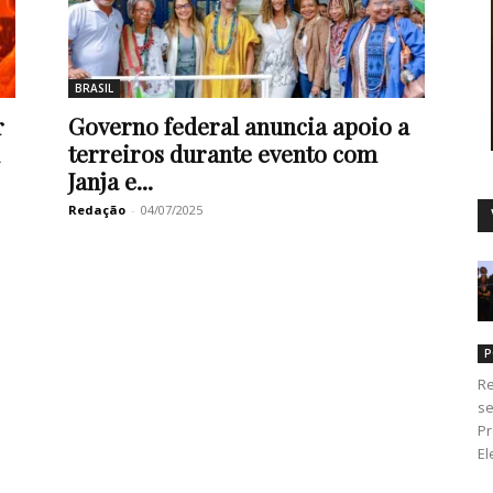
BRASIL
Duro
r
Governo federal anuncia apoio a
terreiros durante evento com
Janja e...
Redação
-
04/07/2025
P
Re
se
Pr
El