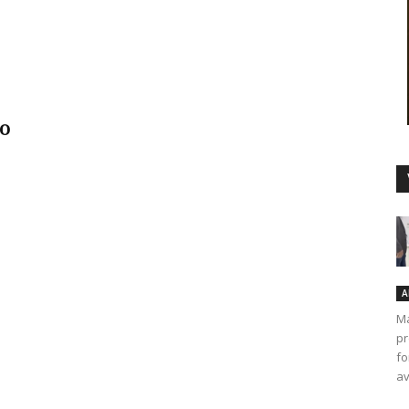
Duro
ão
A
Ma
pr
fo
av