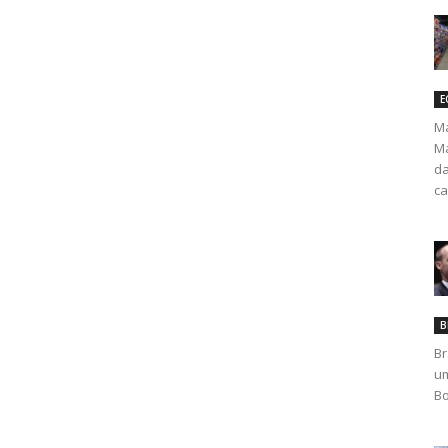
E
Ma
Ma
da
ca
B
Br
um
Bo