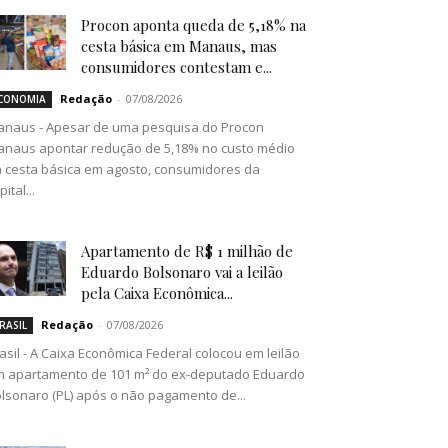
Procon aponta queda de 5,18% na
cesta básica em Manaus, mas
consumidores contestam e...
Redação
-
07/08/2026
CONOMIA
naus - Apesar de uma pesquisa do Procon
naus apontar redução de 5,18% no custo médio
 cesta básica em agosto, consumidores da
pital...
Apartamento de R$ 1 milhão de
Eduardo Bolsonaro vai a leilão
pela Caixa Econômica...
Redação
-
07/08/2026
RASIL
asil - A Caixa Econômica Federal colocou em leilão
 apartamento de 101 m² do ex-deputado Eduardo
lsonaro (PL) após o não pagamento de...