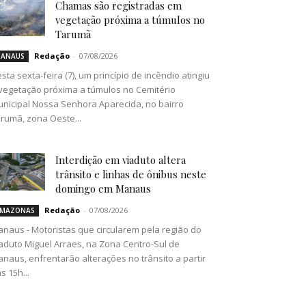
Chamas são registradas em
vegetação próxima a túmulos no
Tarumã
Redação
-
07/08/2026
ANAUS
sta sexta-feira (7), um princípio de incêndio atingiu
vegetação próxima a túmulos no Cemitério
nicipal Nossa Senhora Aparecida, no bairro
rumã, zona Oeste...
Interdição em viaduto altera
trânsito e linhas de ônibus neste
domingo em Manaus
Redação
-
07/08/2026
MAZONAS
naus - Motoristas que circularem pela região do
aduto Miguel Arraes, na Zona Centro-Sul de
naus, enfrentarão alterações no trânsito a partir
s 15h...