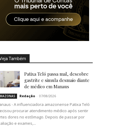
Veja Também
Patixa Teló passa mal, descobre
gastrite e simula desmaio diante
de médico em Manaus
Redação
-
07/08/2026
MAZONAS
naus - A influenciadora amazonense Patixa Teló
ecisou procurar atendimento médico após sentir
rtes dores no estômago. Depois de passar por
aliação e exames,...