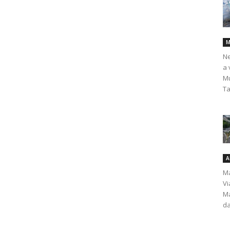
M
Ne
a 
Mu
Ta
A
Ma
Vi
Ma
da