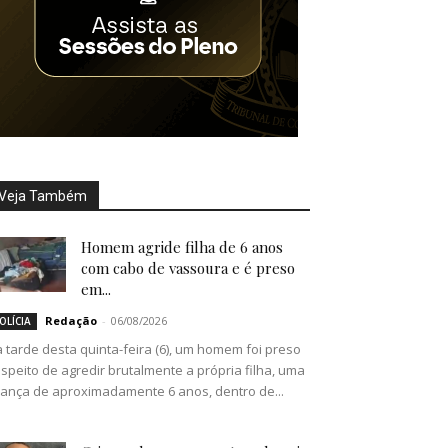
Veja Também
Homem agride filha de 6 anos
com cabo de vassoura e é preso
em...
Redação
-
06/08/2026
OLÍCIA
 tarde desta quinta-feira (6), um homem foi preso
speito de agredir brutalmente a própria filha, uma
iança de aproximadamente 6 anos, dentro de...