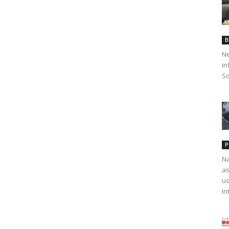
B
Ne
in
So
P
Na
as
us
In