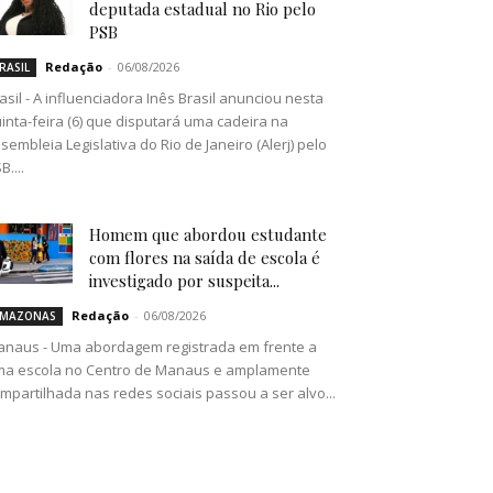
deputada estadual no Rio pelo
PSB
Redação
-
06/08/2026
RASIL
asil - A influenciadora Inês Brasil anunciou nesta
inta-feira (6) que disputará uma cadeira na
sembleia Legislativa do Rio de Janeiro (Alerj) pelo
B....
Homem que abordou estudante
com flores na saída de escola é
investigado por suspeita...
Redação
-
06/08/2026
MAZONAS
naus - Uma abordagem registrada em frente a
a escola no Centro de Manaus e amplamente
mpartilhada nas redes sociais passou a ser alvo...