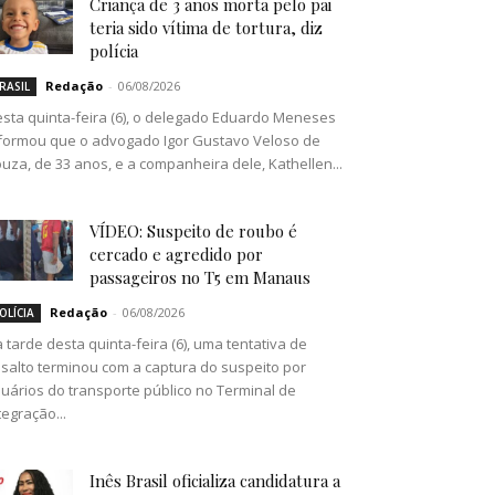
Criança de 3 anos morta pelo pai
teria sido vítima de tortura, diz
polícia
Redação
-
06/08/2026
RASIL
sta quinta-feira (6), o delegado Eduardo Meneses
formou que o advogado Igor Gustavo Veloso de
uza, de 33 anos, e a companheira dele, Kathellen...
VÍDEO: Suspeito de roubo é
cercado e agredido por
passageiros no T5 em Manaus
Redação
-
06/08/2026
OLÍCIA
 tarde desta quinta-feira (6), uma tentativa de
salto terminou com a captura do suspeito por
uários do transporte público no Terminal de
tegração...
Inês Brasil oficializa candidatura a