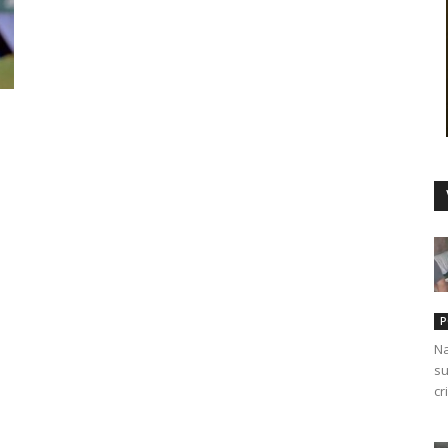
Duro
P
Na
su
cr