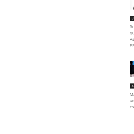
B
Br
qu
As
PS
A
Ma
um
co