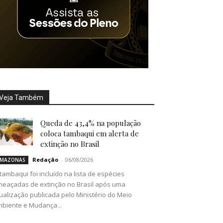
Veja Também
Queda de 43,4% na população
coloca tambaqui em alerta de
extinção no Brasil
Redação
-
06/08/2026
MAZONAS
tambaqui foi incluído na lista de espécies
eaçadas de extinção no Brasil após uma
ualização publicada pelo Ministério do Meio
biente e Mudança...