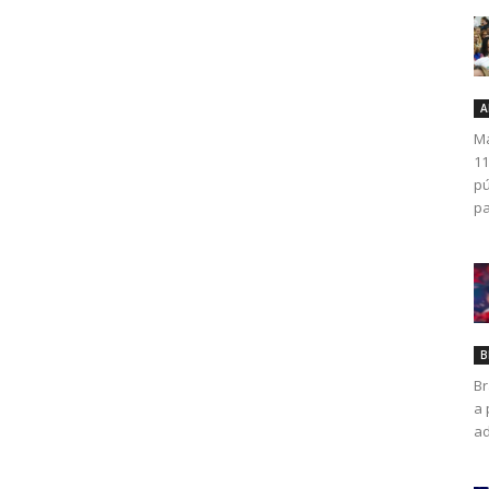
A
Ma
11
pú
pa
B
Br
a 
ad