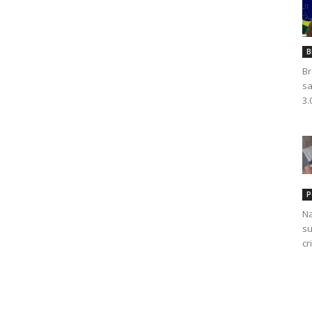
B
Br
sa
3.
P
Na
su
cr