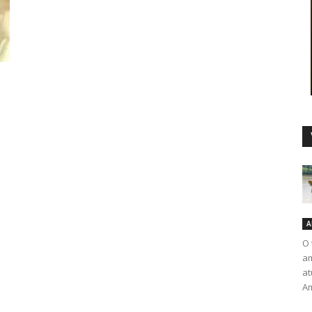
Duro
A
O 
am
at
Am