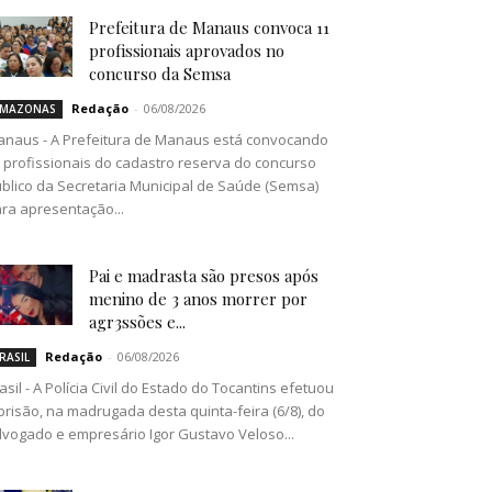
Prefeitura de Manaus convoca 11
profissionais aprovados no
concurso da Semsa
Redação
-
06/08/2026
MAZONAS
naus - A Prefeitura de Manaus está convocando
 profissionais do cadastro reserva do concurso
blico da Secretaria Municipal de Saúde (Semsa)
ra apresentação...
Pai e madrasta são presos após
menino de 3 anos morrer por
agr3ssões e...
Redação
-
06/08/2026
RASIL
asil - A Polícia Civil do Estado do Tocantins efetuou
prisão, na madrugada desta quinta-feira (6/8), do
vogado e empresário Igor Gustavo Veloso...