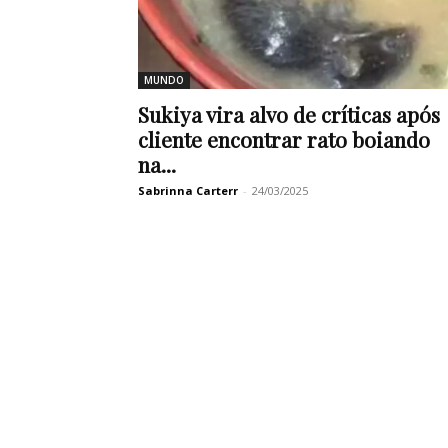
MUNDO
Sukiya vira alvo de críticas após
cliente encontrar rato boiando
na...
Sabrinna Carterr
-
24/03/2025