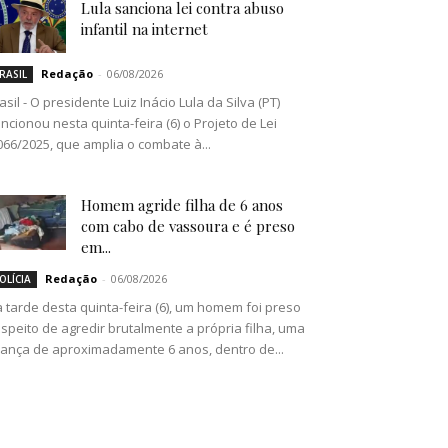
Lula sanciona lei contra abuso
infantil na internet
Redação
-
06/08/2026
RASIL
asil - O presidente Luiz Inácio Lula da Silva (PT)
ncionou nesta quinta-feira (6) o Projeto de Lei
066/2025, que amplia o combate à...
Homem agride filha de 6 anos
com cabo de vassoura e é preso
em...
Redação
-
06/08/2026
OLÍCIA
 tarde desta quinta-feira (6), um homem foi preso
speito de agredir brutalmente a própria filha, uma
iança de aproximadamente 6 anos, dentro de...