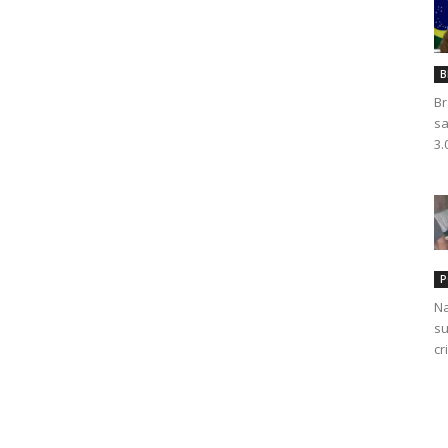
B
Br
sa
3.
P
Na
su
cr