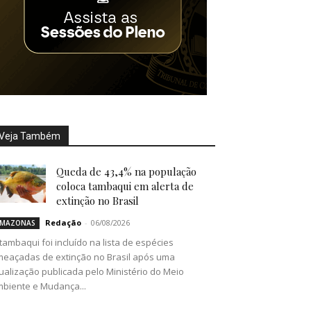
Veja Também
Queda de 43,4% na população
coloca tambaqui em alerta de
extinção no Brasil
Redação
-
06/08/2026
MAZONAS
tambaqui foi incluído na lista de espécies
eaçadas de extinção no Brasil após uma
ualização publicada pelo Ministério do Meio
biente e Mudança...