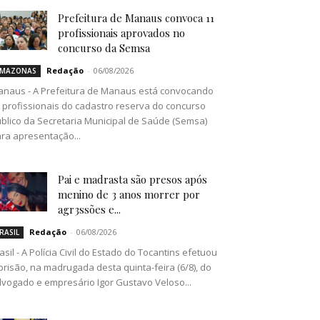
Prefeitura de Manaus convoca 11
profissionais aprovados no
concurso da Semsa
Redação
-
06/08/2026
MAZONAS
naus - A Prefeitura de Manaus está convocando
 profissionais do cadastro reserva do concurso
blico da Secretaria Municipal de Saúde (Semsa)
ra apresentação...
Pai e madrasta são presos após
menino de 3 anos morrer por
agr3ssões e...
Redação
-
06/08/2026
RASIL
asil - A Polícia Civil do Estado do Tocantins efetuou
prisão, na madrugada desta quinta-feira (6/8), do
vogado e empresário Igor Gustavo Veloso...