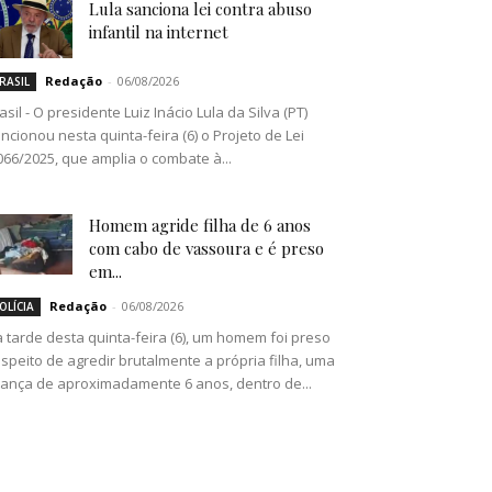
Lula sanciona lei contra abuso
infantil na internet
Redação
-
06/08/2026
RASIL
asil - O presidente Luiz Inácio Lula da Silva (PT)
ncionou nesta quinta-feira (6) o Projeto de Lei
066/2025, que amplia o combate à...
Homem agride filha de 6 anos
com cabo de vassoura e é preso
em...
Redação
-
06/08/2026
OLÍCIA
 tarde desta quinta-feira (6), um homem foi preso
speito de agredir brutalmente a própria filha, uma
iança de aproximadamente 6 anos, dentro de...