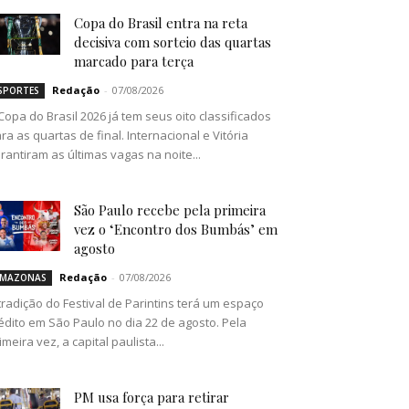
Copa do Brasil entra na reta
decisiva com sorteio das quartas
marcado para terça
Redação
-
07/08/2026
SPORTES
Copa do Brasil 2026 já tem seus oito classificados
ra as quartas de final. Internacional e Vitória
rantiram as últimas vagas na noite...
São Paulo recebe pela primeira
vez o ‘Encontro dos Bumbás’ em
agosto
Redação
-
07/08/2026
MAZONAS
tradição do Festival de Parintins terá um espaço
édito em São Paulo no dia 22 de agosto. Pela
imeira vez, a capital paulista...
PM usa força para retirar