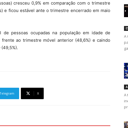
ssoas) cresceu 0,9% em comparação com o trimestre
) e ficou estável ante o trimestre encerrado em maio
E
al de pessoas ocupadas na população em idade de
A 
l frente ao trimestre móvel anterior (48,6%) e caindo
pa
 (49,5%).
ga
A
Telegram
X
A 
in
pr