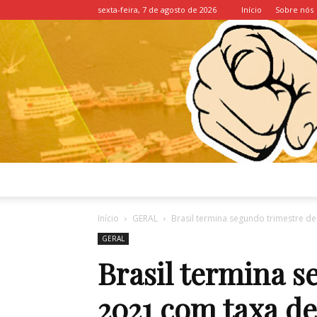
sexta-feira, 7 de agosto de 2026
Início
Sobre nós
Início
GERAL
Brasil termina segundo trimestre 
GERAL
Brasil termina s
2021 com taxa d