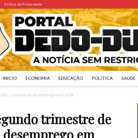
Política de Privacidade
INÍCIO
ECONOMIA
EDUCAÇÃO
POLÍTICA
SAÚDE
Portal
de 2021 com taxa de desemprego em 14,6%
egundo trimestre de
e desemprego em
Dedo