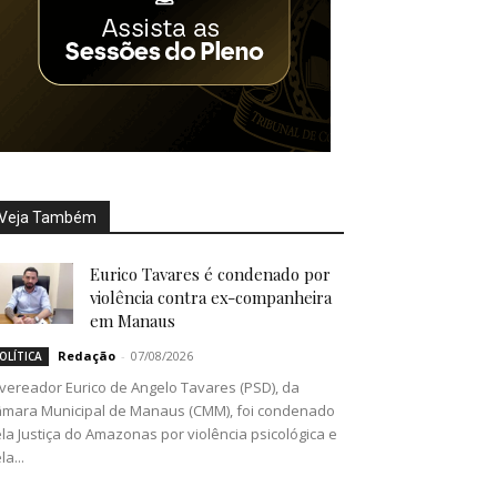
Veja Também
Eurico Tavares é condenado por
violência contra ex-companheira
em Manaus
Redação
-
07/08/2026
OLÍTICA
vereador Eurico de Angelo Tavares (PSD), da
mara Municipal de Manaus (CMM), foi condenado
la Justiça do Amazonas por violência psicológica e
la...