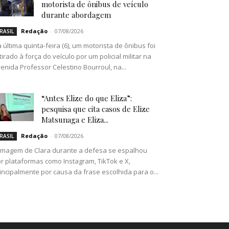
motorista de ônibus de veículo
durante abordagem
Redação
-
07/08/2026
RASIL
 última quinta-feira (6), um motorista de ônibus foi
tirado à força do veículo por um policial militar na
enida Professor Celestino Bourroul, na...
“Antes Elize do que Eliza”:
pesquisa que cita casos de Elize
Matsunaga e Eliza...
Redação
-
07/08/2026
RASIL
imagem de Clara durante a defesa se espalhou
r plataformas como Instagram, TikTok e X,
incipalmente por causa da frase escolhida para o...