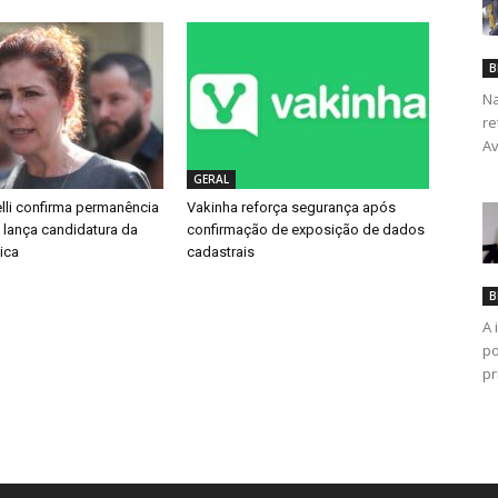
B
Na
re
Av
GERAL
lli confirma permanência
Vakinha reforça segurança após
e lança candidatura da
confirmação de exposição de dados
ica
cadastrais
B
A 
po
pr