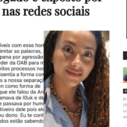
nas redes sociais
Duro
B
Br
(T
un
em