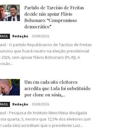
Partido de Tarcísio de Freitas
decide não apoiar Flávio
Bolsonaro: “Compromisso
democrático”
Redação
-
05/08/2026
RASIL
asil - O partido Republicanos de Tarcísio de Freitas
unciou que ficará neutro na eleição presidencial
 2026, sem apoiar Flávio Bolsonaro (PL-RJ). A
cisão...
Um em cada oito eleitores
acredita que Lula foi substituído
por clone ou sósia,...
Redação
-
05/08/2026
RASIL
asil - Pesquisa do Instituto Meio/Ideia divulgada
sta quarta, 5, mostra que 12,5% dos eleitores (um
 cada oito) acreditam que o presidente Luiz...