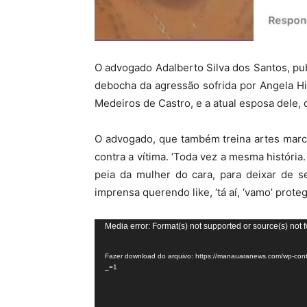
O advogado Adalberto Silva dos Santos, pu
debocha da agressão sofrida por Angela Hi
Medeiros de Castro, e a atual esposa dele,
O advogado, que também treina artes marcia
contra a vítima. ‘Toda vez a mesma história
peia da mulher do cara, para deixar de s
imprensa querendo like, ‘tá aí, ‘vamo’ prote
Tocador
Media error: Format(s) not supported or source(s) not 
de
Fazer download do arquivo: https://manauaranews.com/wp-co
vídeo
_=1