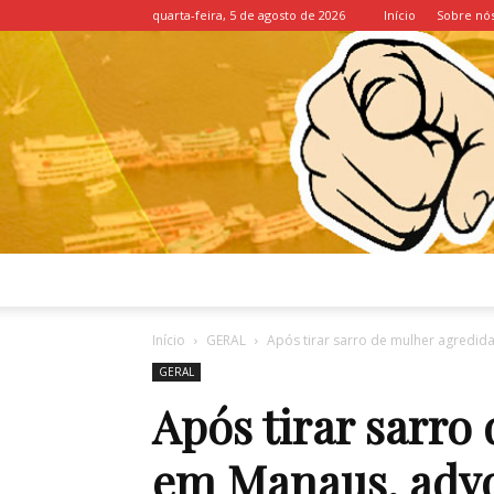
quarta-feira, 5 de agosto de 2026
Início
Sobre nó
Início
GERAL
Após tirar sarro de mulher agredid
GERAL
Após tirar sarro
em Manaus, advo