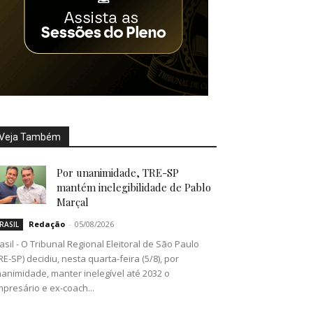
Veja Também
Por unanimidade, TRE-SP
mantém inelegibilidade de Pablo
Marçal
Redação
-
05/08/2026
RASIL
asil - O Tribunal Regional Eleitoral de São Paulo
RE-SP) decidiu, nesta quarta-feira (5/8), por
animidade, manter inelegível até 2032 o
presário e ex-coach...