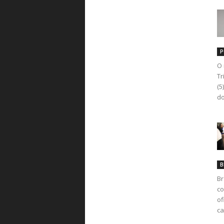
P
O 
Tr
(5
do
B
Br
co
of
ca