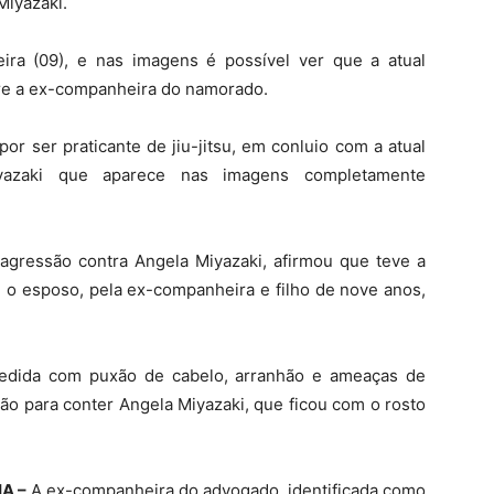
Miyazaki.
ira (09), e nas imagens é possível ver que a atual
bre a ex-companheira do namorado.
r ser praticante de jiu-jitsu, em conluio com a atual
iyazaki que aparece nas imagens completamente
a agressão contra Angela Miyazaki, afirmou que teve a
 o esposo, pela ex-companheira e filho de nove anos,
gredida com puxão de cabelo, arranhão e ameaças de
hão para conter Angela Miyazaki, que ficou com o rosto
A –
A ex-companheira do advogado, identificada como