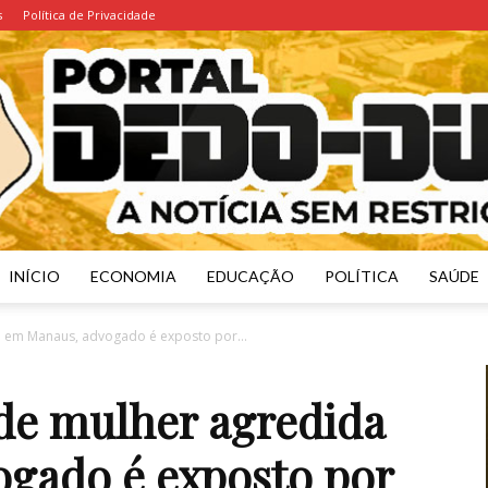
s
Política de Privacidade
INÍCIO
ECONOMIA
EDUCAÇÃO
POLÍTICA
SAÚDE
Portal
a em Manaus, advogado é exposto por...
 de mulher agredida
gado é exposto por
Dedo