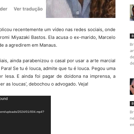
blicou recentemente um vídeo nas redes sociais, onde
B
romi Miyazaki Bastos. Ela acusa o ex-marido, Marcelo
Br
 de a agredirem em Manaus.
an
de
is, ainda parabenizou o casal por usar a arte marcial
de
. Para! Se tu é louca, admite que tu é louca. Pegou uma
er lesa. E ainda foi pagar de doidona na imprensa, a
ger as loucas’, debochou o advogado. Veja!
found
B
Br
ntent/uploads/2024/01/004.mp4?
ne
em