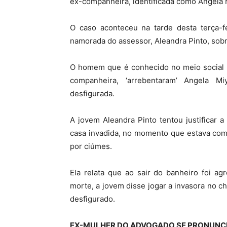
ex-companheira, identificada como Angela 
O caso aconteceu na tarde desta terça-fe
namorada do assessor, Aleandra Pinto, so
O homem que é conhecido no meio social po
companheira, ‘arrebentaram’ Angela M
desfigurada.
A jovem Aleandra Pinto tentou justificar 
casa invadida, no momento que estava com
por ciúmes.
Ela relata que ao sair do banheiro foi a
morte, a jovem disse jogar a invasora no c
desfigurado.
EX-MULHER DO ADVOGADO SE PRONUNCI