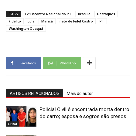
TAGS
17º Encontro Nacional do PT
Brasília
Destaques
Fidelito
Lula
Maricá
neto de Fidel Castro
PT
Washington Quaquá
Facebook
WhatsApp
ARTIGOS RELACIONADOS
Mais do autor
Policial Civil é encontrada morta dentro
do carro; esposa e sogros são presos
GERAL