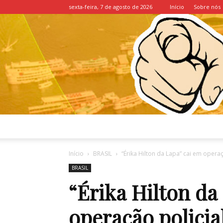
sexta-feira, 7 de agosto de 2026
Início
Sobre nós
Início
BRASIL
“Érika Hilton da Lapa” cai em operaç
BRASIL
“Érika Hilton da
operação policia