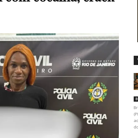
Duro
B
Br
(P
ao
do