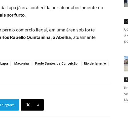
 da Lapa já era conhecida por atuar abertamente no
is por furto
.
P
Co
o para o comércio ilegal, em uma área sob forte
à 
rlos Rabello Quintanilha, o Abelha
, atualmente
po
Lapa
Maconha
Paulo Santos da Conceição
Rio de Janeiro
B
Br
so
Ma
Telegram
X