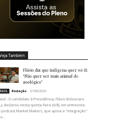
Veja Também
Flávio diz que indígena quer wi-fi:
‘Não quer ser mais animal de
zoológico’
Redação
-
07/08/2026
RASIL
asil - O candidato à Presidência, Flávio Bolsonaro
L), declarou nesta quinta-feira (6/8), em entrevista
 podcast Market Makers, que apoia a "integração"
s...