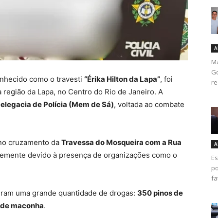
A
Ma
Go
onhecido como o travesti
“Érika Hilton da Lapa”
, foi
re
 região da Lapa, no Centro do Rio de Janeiro. A
Delegacia de Polícia (Mem de Sá)
, voltada ao combate
o no cruzamento da
Travessa do Mosqueira com a Rua
A
ntemente devido à presença de organizações como o
Es
po
fa
eram uma grande quantidade de drogas:
350 pinos de
s de maconha
.