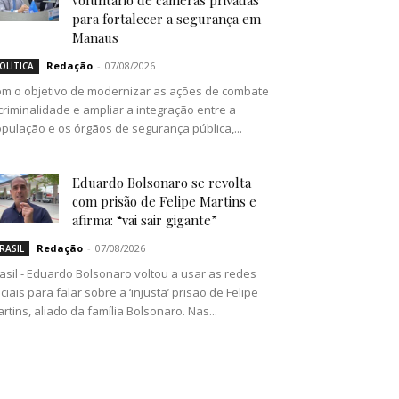
voluntário de câmeras privadas
para fortalecer a segurança em
Manaus
Redação
-
07/08/2026
OLÍTICA
m o objetivo de modernizar as ações de combate
criminalidade e ampliar a integração entre a
pulação e os órgãos de segurança pública,...
Eduardo Bolsonaro se revolta
com prisão de Felipe Martins e
afirma: “vai sair gigante”
Redação
-
07/08/2026
RASIL
asil - Eduardo Bolsonaro voltou a usar as redes
ciais para falar sobre a ‘injusta’ prisão de Felipe
rtins, aliado da família Bolsonaro. Nas...