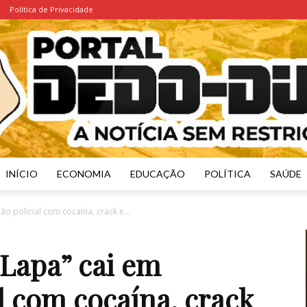
Política de Privacidade
INÍCIO
ECONOMIA
EDUCAÇÃO
POLÍTICA
SAÚDE
Portal
ão policial com cocaína, crack e...
 Lapa” cai em
l com cocaína, crack
Dedo