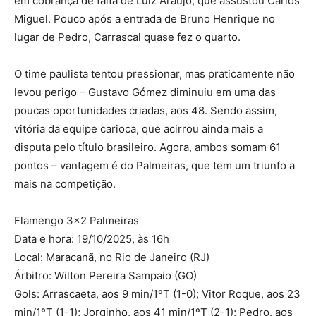
em cobrança de falta de Luiz Araújo, que assustou Carlos
Miguel. Pouco após a entrada de Bruno Henrique no
lugar de Pedro, Carrascal quase fez o quarto.
O time paulista tentou pressionar, mas praticamente não
levou perigo – Gustavo Gómez diminuiu em uma das
poucas oportunidades criadas, aos 48. Sendo assim,
vitória da equipe carioca, que acirrou ainda mais a
disputa pelo título brasileiro. Agora, ambos somam 61
pontos – vantagem é do Palmeiras, que tem um triunfo a
mais na competição.
Flamengo 3×2 Palmeiras
Data e hora: 19/10/2025, às 16h
Local: Maracanã, no Rio de Janeiro (RJ)
Árbitro: Wilton Pereira Sampaio (GO)
Gols: Arrascaeta, aos 9 min/1ºT (1-0); Vitor Roque, aos 23
min/1ºT (1-1); Jorginho, aos 41 min/1ºT (2-1); Pedro, aos