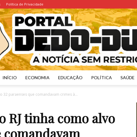
s
Política de Privacidade
INÍCIO
ECONOMIA
EDUCAÇÃO
POLÍTICA
SAÚDE
Portal
vo 32 paraenses que comandavam crimes à...
 RJ tinha como alvo
ue comandavam
Dedo