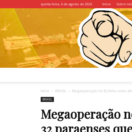
quinta-feira, 6 de agosto de 2026
Início
Sobre nó
Início
BRASIL
Megaoperação no RJ tinha como al
BRASIL
Megaoperação no
32 paraenses q