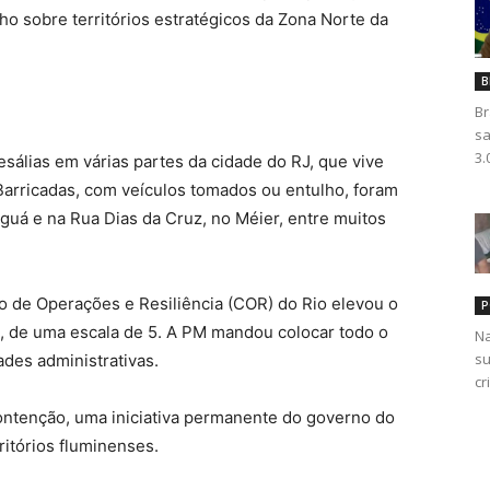
o sobre territórios estratégicos da Zona Norte da
B
Br
sa
3.
resálias em várias partes da cidade do RJ, que vive
Barricadas, com veículos tomados ou entulho, foram
guá e na Rua Dias da Cruz, no Méier, entre muitos
o de Operações e Resiliência (COR) do Rio elevou o
P
 2, de uma escala de 5. A PM mandou colocar todo o
Na
su
dades administrativas.
cr
ntenção, uma iniciativa permanente do governo do
itórios fluminenses.