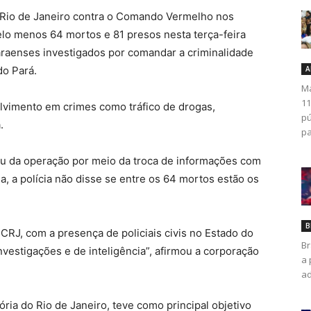
o Rio de Janeiro contra o Comando Vermelho nos
o menos 64 mortos e 81 presos nesta terça-feira
paraenses investigados por comandar a criminalidade
do Pará.
A
Ma
11
lvimento em crimes como tráfico de drogas,
pú
.
pa
ipou da operação por meio da troca de informações com
da, a polícia não disse se entre os 64 mortos estão os
B
RJ, com a presença de policiais civis no Estado do
Br
vestigações e de inteligência”, afirmou a corporação
a 
ad
ória do Rio de Janeiro, teve como principal objetivo