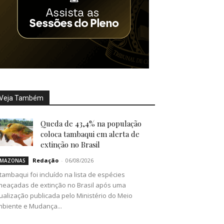
Veja Também
Queda de 43,4% na população
coloca tambaqui em alerta de
extinção no Brasil
Redação
-
06/08/2026
MAZONAS
tambaqui foi incluído na lista de espécies
eaçadas de extinção no Brasil após uma
ualização publicada pelo Ministério do Meio
biente e Mudança...