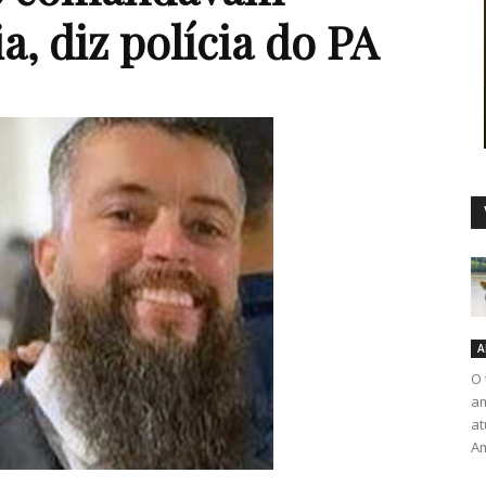
a, diz polícia do PA
Duro
A
O 
am
at
Am