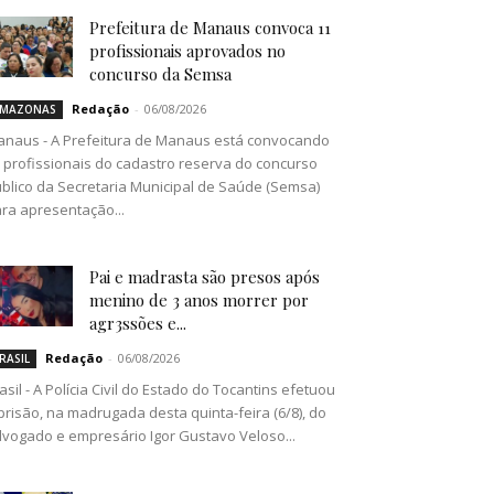
Prefeitura de Manaus convoca 11
profissionais aprovados no
concurso da Semsa
Redação
-
06/08/2026
MAZONAS
naus - A Prefeitura de Manaus está convocando
 profissionais do cadastro reserva do concurso
blico da Secretaria Municipal de Saúde (Semsa)
ra apresentação...
Pai e madrasta são presos após
menino de 3 anos morrer por
agr3ssões e...
Redação
-
06/08/2026
RASIL
asil - A Polícia Civil do Estado do Tocantins efetuou
prisão, na madrugada desta quinta-feira (6/8), do
vogado e empresário Igor Gustavo Veloso...