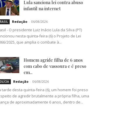
Lula sanciona lei contra abuso
infantil na internet
Redação
-
06/08/2026
RASIL
asil - O presidente Luiz Inácio Lula da Silva (PT)
ncionou nesta quinta-feira (6) o Projeto de Lei
066/2025, que amplia o combate à...
Homem agride filha de 6 anos
com cabo de vassoura e é preso
em...
Redação
-
06/08/2026
OLÍCIA
 tarde desta quinta-feira (6), um homem foi preso
speito de agredir brutalmente a própria filha, uma
iança de aproximadamente 6 anos, dentro de...