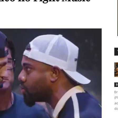
Duro
B
Br
(P
ao
do