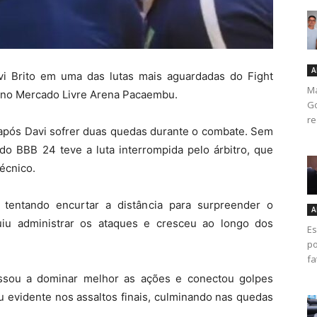
A
i Brito em uma das lutas mais aguardadas do Fight
Ma
, no Mercado Livre Arena Pacaembu.
Go
re
 após Davi sofrer duas quedas durante o combate. Sem
 do BBB 24 teve a luta interrompida pelo árbitro, que
écnico.
tentando encurtar a distância para surpreender o
A
iu administrar os ataques e cresceu ao longo dos
Es
po
fa
assou a dominar melhor as ações e conectou golpes
ou evidente nos assaltos finais, culminando nas quedas