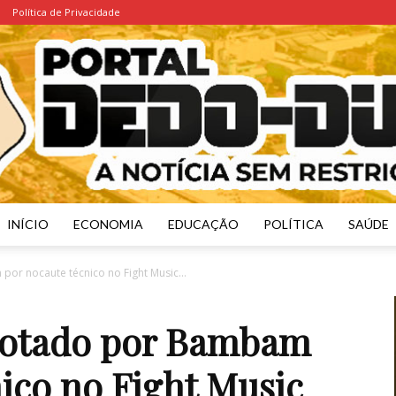
Política de Privacidade
INÍCIO
ECONOMIA
EDUCAÇÃO
POLÍTICA
SAÚDE
Portal
or nocaute técnico no Fight Music...
rrotado por Bambam
ico no Fight Music
Dedo