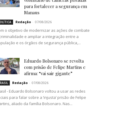
voluntário de câmeras privadas
para fortalecer a segurança em
Manaus
Redação
-
07/08/2026
OLÍTICA
m o objetivo de modernizar as ações de combate
criminalidade e ampliar a integração entre a
pulação e os órgãos de segurança pública,...
Eduardo Bolsonaro se revolta
com prisão de Felipe Martins e
afirma: “vai sair gigante”
Redação
-
07/08/2026
RASIL
asil - Eduardo Bolsonaro voltou a usar as redes
ciais para falar sobre a ‘injusta’ prisão de Felipe
rtins, aliado da família Bolsonaro. Nas...