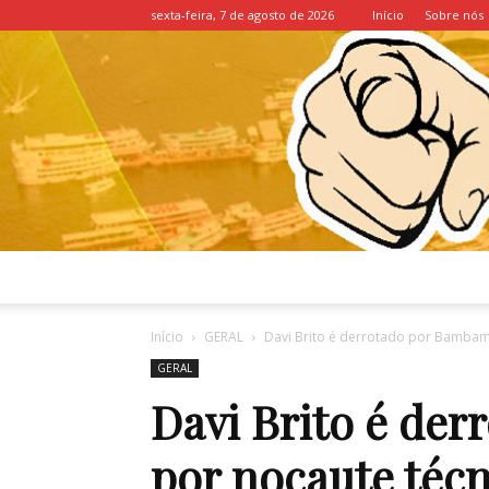
sexta-feira, 7 de agosto de 2026
Início
Sobre nós
Início
GERAL
Davi Brito é derrotado por Bambam p
GERAL
Davi Brito é de
por nocaute técn