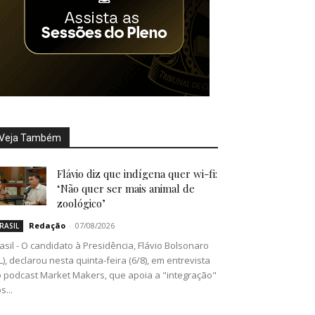
Veja Também
Flávio diz que indígena quer wi-fi:
‘Não quer ser mais animal de
zoológico’
Redação
-
07/08/2026
RASIL
asil - O candidato à Presidência, Flávio Bolsonaro
L), declarou nesta quinta-feira (6/8), em entrevista
 podcast Market Makers, que apoia a "integração"
s...