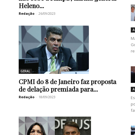
Heleno...
Redação
-
26/09/2023
A
Ma
Go
re
GERAL
CPMI do 8 de Janeiro faz proposta
de delação premiada para...
A
Redação
-
18/09/2023
Es
po
fa