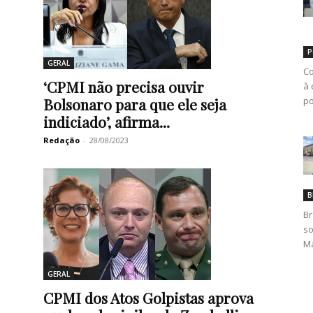
P
GERAL
Co
‘CPMI não precisa ouvir
à 
Bolsonaro para que ele seja
po
indiciado’, afirma...
Redação
-
28/08/2023
B
Br
so
Ma
GERAL
CPMI dos Atos Golpistas aprova