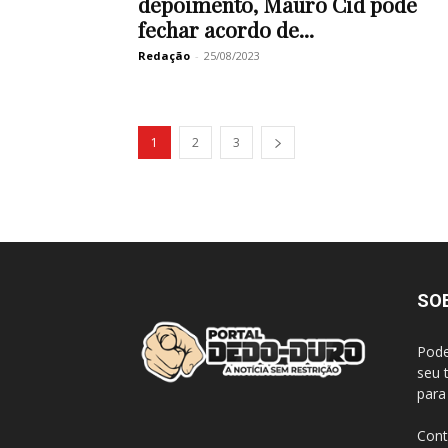
depoimento, Mauro Cid pode
fechar acordo de...
Redação
-
25/08/2023
1
2
3
SO
Pode
seu 
para
Cont