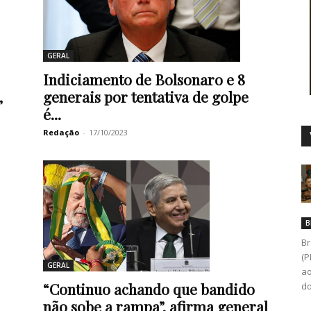
GERAL
Duro
Indiciamento de Bolsonaro e 8
generais por tentativa de golpe
,
é...
Redação
-
17/10/2023
B
Br
(P
GERAL
ao
“Continuo achando que bandido
do
não sobe a rampa”, afirma general