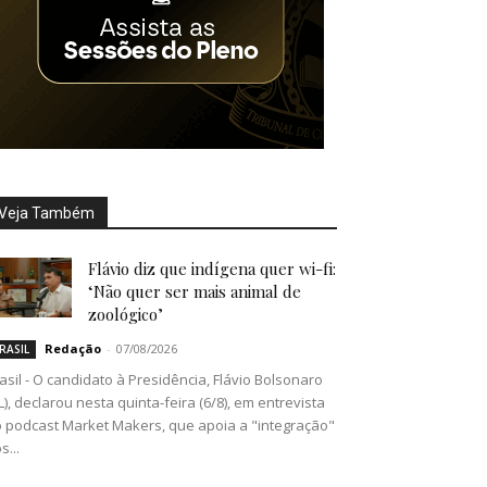
Veja Também
Flávio diz que indígena quer wi-fi:
‘Não quer ser mais animal de
zoológico’
Redação
-
07/08/2026
RASIL
asil - O candidato à Presidência, Flávio Bolsonaro
L), declarou nesta quinta-feira (6/8), em entrevista
 podcast Market Makers, que apoia a "integração"
s...