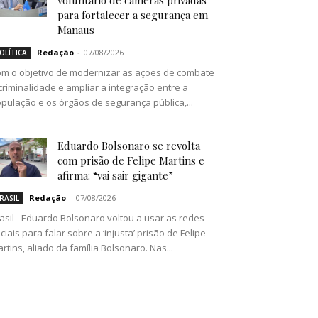
voluntário de câmeras privadas
para fortalecer a segurança em
Manaus
Redação
-
07/08/2026
OLÍTICA
m o objetivo de modernizar as ações de combate
criminalidade e ampliar a integração entre a
pulação e os órgãos de segurança pública,...
Eduardo Bolsonaro se revolta
com prisão de Felipe Martins e
afirma: “vai sair gigante”
Redação
-
07/08/2026
RASIL
asil - Eduardo Bolsonaro voltou a usar as redes
ciais para falar sobre a ‘injusta’ prisão de Felipe
rtins, aliado da família Bolsonaro. Nas...