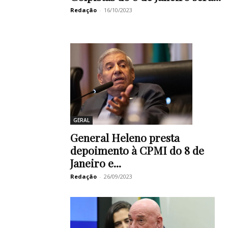
Redação
-
16/10/2023
GERAL
General Heleno presta
depoimento à CPMI do 8 de
Janeiro e...
Redação
-
26/09/2023