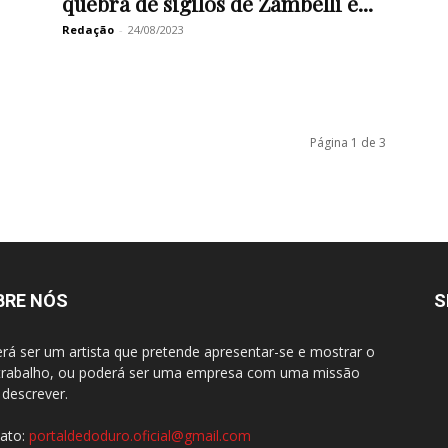
quebra de sigilos de Zambelli e...
Redação
-
24/08/2023
Página 1 de 3
BRE NÓS
S
rá ser um artista que pretende apresentar-se e mostrar o
trabalho, ou poderá ser uma empresa com uma missão
 descrever.
ato:
portaldedoduro.oficial@gmail.com