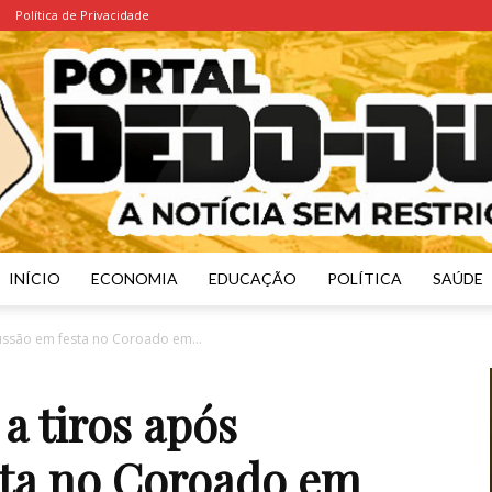
Política de Privacidade
INÍCIO
ECONOMIA
EDUCAÇÃO
POLÍTICA
SAÚDE
Portal
ssão em festa no Coroado em...
 tiros após
sta no Coroado em
Dedo