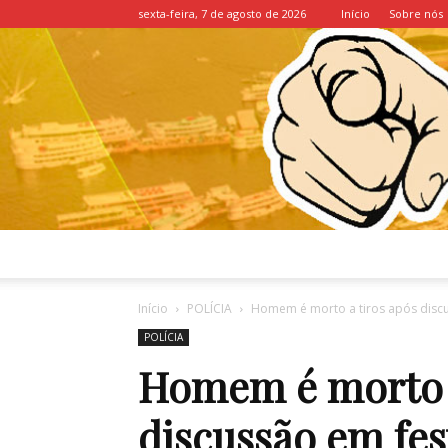
sexta-feira, 7 de agosto de 2026
Início
Sobre nós
Início
POLÍCIA
Homem é morto a tiros após discu
POLÍCIA
Homem é morto a
discussão em fe