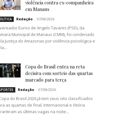
violência contra ex-companheira
em Manaus
Redação
-
07/08/2026
OLÍTICA
vereador Eurico de Angelo Tavares (PSD), da
mara Municipal de Manaus (CMM), foi condenado
la Justiça do Amazonas por violência psicológica e
la...
Copa do Brasil entra na reta
decisiva com sorteio das quartas
marcado para terça
Redação
-
07/08/2026
SPORTES
Copa do Brasil 2026 já tem seus oito classificados
ra as quartas de final. Internacional e Vitória
rantiram as últimas vagas na noite...