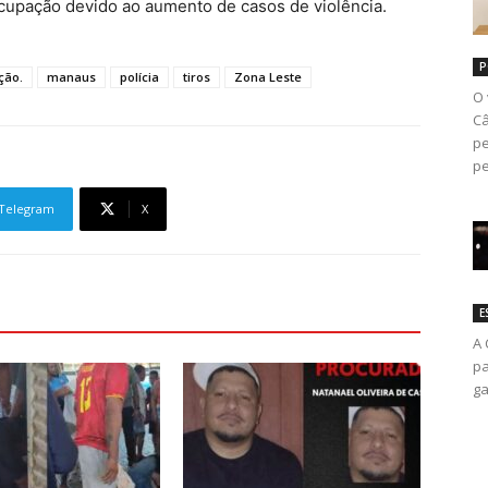
cupação devido ao aumento de casos de violência.
P
ção.
manaus
polícia
tiros
Zona Leste
O 
Câ
pe
pe
Telegram
X
E
A 
pa
ga