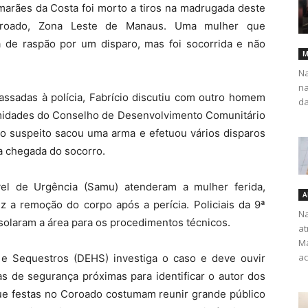
arães da Costa foi morto a tiros na madrugada deste
oroado, Zona Leste de Manaus. Uma mulher que
 de raspão por um disparo, mas foi socorrida e não
M
Na
na
sadas à polícia, Fabrício discutiu com outro homem
da
imidades do Conselho de Desenvolvimento Comunitário
 suspeito sacou uma arma e efetuou vários disparos
da chegada do socorro.
el de Urgência (Samu) atenderam a mulher ferida,
A
ez a remoção do corpo após a perícia. Policiais da 9ª
Na
solaram a área para os procedimentos técnicos.
at
Ma
ac
 e Sequestros (DEHS) investiga o caso e deve ouvir
s de segurança próximas para identificar o autor dos
que festas no Coroado costumam reunir grande público