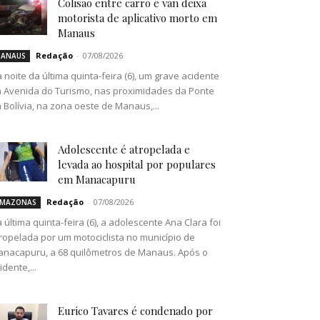
Colisão entre carro e van deixa
motorista de aplicativo morto em
Manaus
Redação
-
07/08/2026
ANAUS
 noite da última quinta-feira (6), um grave acidente
 Avenida do Turismo, nas proximidades da Ponte
 Bolívia, na zona oeste de Manaus,...
Adolescente é atropelada e
levada ao hospital por populares
em Manacapuru
Redação
-
07/08/2026
MAZONAS
 última quinta-feira (6), a adolescente Ana Clara foi
ropelada por um motociclista no município de
nacapuru, a 68 quilômetros de Manaus. Após o
idente,...
Eurico Tavares é condenado por