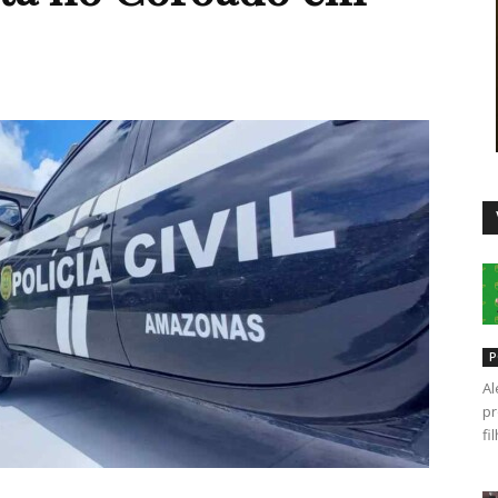
Duro
P
Al
pr
fi