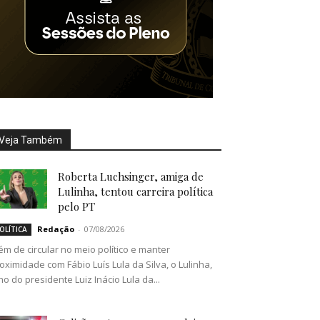
Veja Também
Roberta Luchsinger, amiga de
Lulinha, tentou carreira política
pelo PT
Redação
-
07/08/2026
OLÍTICA
ém de circular no meio político e manter
oximidade com Fábio Luís Lula da Silva, o Lulinha,
lho do presidente Luiz Inácio Lula da...